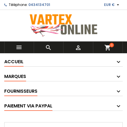

Téléphone:
0434134701
EUR €
0



shopping_cart
ACCUEIL
MARQUES
FOURNISSEURS
PAIEMENT VIA PAYPAL