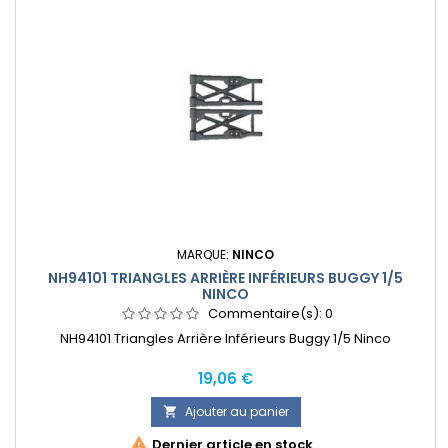
MARQUE:
NINCO
NH94101 TRIANGLES ARRIÈRE INFÉRIEURS BUGGY 1/5
NINCO
Commentaire(s):
0
NH94101 Triangles Arrière Inférieurs Buggy 1/5 Ninco
Prix
19,06 €
Ajouter au panier


Dernier article en stock