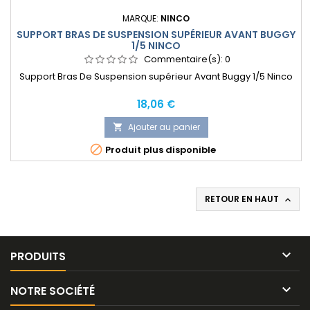
MARQUE:
NINCO
SUPPORT BRAS DE SUSPENSION SUPÉRIEUR AVANT BUGGY
1/5 NINCO
Commentaire(s):
0
Support Bras De Suspension supérieur Avant Buggy 1/5 Ninco
Prix
18,06 €
Ajouter au panier


Produit plus disponible
RETOUR EN HAUT


PRODUITS

NOTRE SOCIÉTÉ