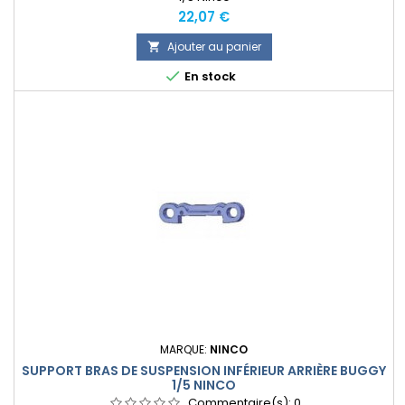
Prix
22,07 €
Ajouter au panier


En stock
MARQUE:
NINCO
SUPPORT BRAS DE SUSPENSION INFÉRIEUR ARRIÈRE BUGGY
1/5 NINCO
Commentaire(s):
0