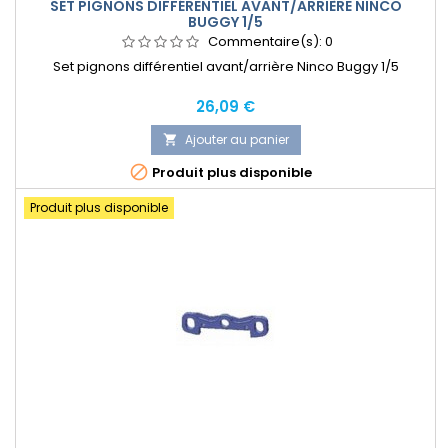
SET PIGNONS DIFFÉRENTIEL AVANT/ARRIÈRE NINCO
BUGGY 1/5
Commentaire(s):
0
Set pignons différentiel avant/arrière Ninco Buggy 1/5
Prix
26,09 €
Ajouter au panier


Produit plus disponible
Produit plus disponible