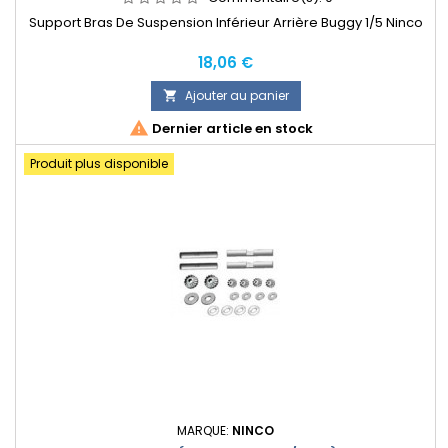
Support Bras De Suspension Inférieur Arrière Buggy 1/5 Ninco
Prix
18,06 €
Ajouter au panier


Dernier article en stock
Produit plus disponible
MARQUE:
NINCO