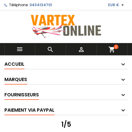

Téléphone:
0434134701
EUR €
0



shopping_cart
ACCUEIL
MARQUES
FOURNISSEURS
PAIEMENT VIA PAYPAL
1/5