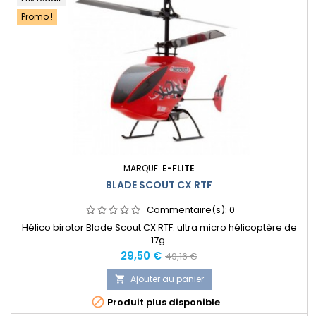
Promo !
MARQUE:
E-FLITE
BLADE SCOUT CX RTF
Commentaire(s):
0
Hélico birotor Blade Scout CX RTF: ultra micro hélicoptère de
17g.
Prix
Prix
29,50 €
49,16 €
normal
Ajouter au panier


Produit plus disponible