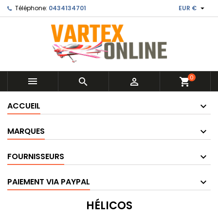

Téléphone:
0434134701
EUR €
0



shopping_cart
ACCUEIL
MARQUES
FOURNISSEURS
PAIEMENT VIA PAYPAL
HÉLICOS