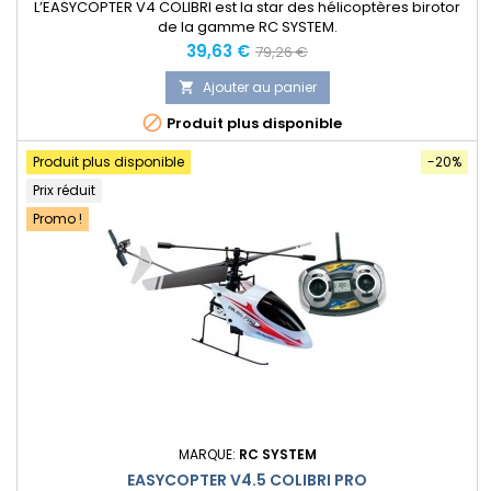
L’EASYCOPTER V4 COLIBRI est la star des hélicoptères birotor
de la gamme RC SYSTEM.
Prix
Prix
39,63 €
79,26 €
normal
Ajouter au panier


Produit plus disponible
Produit plus disponible
-20%
Prix réduit
Promo !
MARQUE:
RC SYSTEM
EASYCOPTER V4.5 COLIBRI PRO