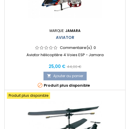
MARQUE:
JAMARA
AVIATOR
Commentaire(s):
0
Aviator hélicoptère 4 Voies ESP - Jamara
Prix
Prix
25,00 €
44,00 €
normal
Ajouter au panier


Produit plus disponible
Produit plus disponible