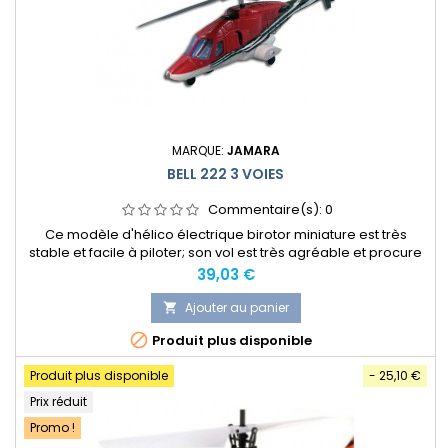
MARQUE:
JAMARA
BELL 222 3 VOIES
Commentaire(s):
0
Ce modèle d'hélico électrique birotor miniature est très
stable et facile à piloter; son vol est très agréable et procure
un plaisir certain. Vous ravirez tout votre entourage avec
Prix
39,03 €
cette merveilleuse machine dont les fonctions pilotées sont
les suivantes:
Ajouter au panier


Produit plus disponible
Produit plus disponible
- 25,10 €
Prix réduit
Promo !