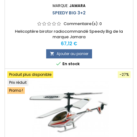
MARQUE:
JAMARA
SPEEDY BIG 3+2
Commentaire(s):
0
Helicoptère birotor radiocommandé Speedy Big de la
marque Jamara
Prix
67,12 €
Ajouter au panier


En stock
Produit plus disponible
-27%
Prix réduit
Promo !