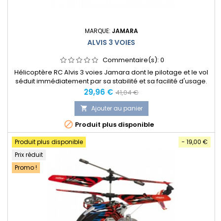
MARQUE:
JAMARA
ALVIS 3 VOIES
Commentaire(s):
0
Hélicoptère RC Alvis 3 voies Jamara dont le pilotage et le vol
séduit immédiatement par sa stabilité et sa facilité d'usage.
Prix
Prix
29,96 €
41,04 €
normal
Ajouter au panier


Produit plus disponible
Produit plus disponible
- 19,00 €
Prix réduit
Promo !