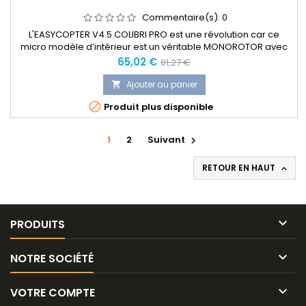
Commentaire(s):
0
L'EASYCOPTER V4.5 COLIBRI PRO est une révolution car ce
micro modèle d’intérieur est un véritable MONOROTOR avec
système d’anticouple. Il conserve cependant la stabilité et la
Prix
Prix
65,02 €
81,27 €
facilité de contrôle des modèles birotors pour débutants. Sa
normal
parfaite stabilité en vol stationnaire vient de son gyroscope à
Ajouter au panier

verrouillage de cap extrêmement performant. Même si...

Produit plus disponible
1
2
Suivant

RETOUR EN HAUT


PRODUITS

NOTRE SOCIÉTÉ

VOTRE COMPTE