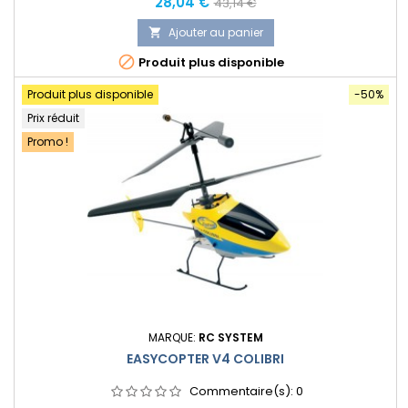
Prix
Prix
28,04 €
43,14 €
normal
Ajouter au panier


Produit plus disponible
Produit plus disponible
-50%
Prix réduit
Promo !
MARQUE:
RC SYSTEM
EASYCOPTER V4 COLIBRI
Commentaire(s):
0