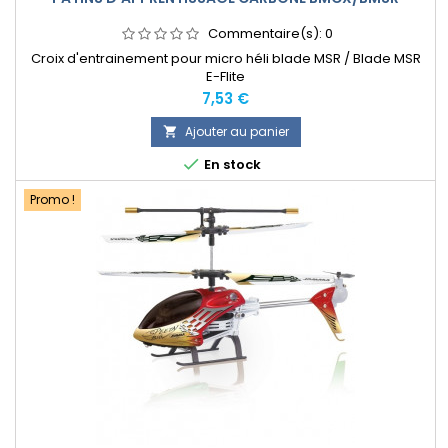
Commentaire(s):
0
Croix d'entrainement pour micro héli blade MSR / Blade MSR
E-Flite
Prix
7,53 €
Ajouter au panier


En stock
Promo !