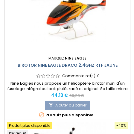
MARQUE:
NINE EAGLE
BIROTOR NINE EAGLE DRACO 2.4GHZ RTF JAUNE
Commentaire(s):
0
Nine Eagles nous propose un hélicoptère birotor muni d'un
fuselage intégral au look plutôt racé et original. Sa taille micro
vous permet de le piloter chez vous dans votre salon en toute
Prix
Prix
44,13 €
69,23 €
quiétude.
normal
Ajouter au panier


Produit plus disponible
Produit plus disponible
-40%
Prix réduit