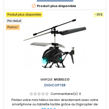
est utilisé pour le transport de troupes et de matériel en

Produit plus disponible
version militaire et pour...
Produit plus disponible
-35%
Prix réduit
Promo !
MARQUE:
MODELCO
DIGICOPTER
Commentaire(s):
0
Pilotez votre mini hélico birotor directement avec votre
smartphone ou tablette tactile grâce au Digicopter de
Modelco.