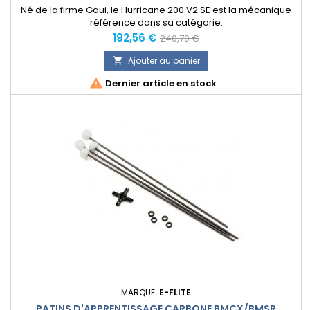
Né de la firme Gaui, le Hurricane 200 V2 SE est la mécanique
référence dans sa catégorie.
Prix
Prix
192,56 €
240,70 €
normal
Ajouter au panier


Dernier article en stock
MARQUE:
E-FLITE
PATINS D'APPRENTISSAGE CARBONE BMCX/BMSR