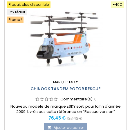
Produit plus disponible
-40%
Prix réduit
Promo !
MARQUE:
ESKY
CHINOOK TANDEM ROTOR RESCUE
Commentaire(s):
0
Nouveau modèle de marque ESKY sorti pour la fin d'année
2009. Livré sous cette référence en "Rescue version"
(sauvetage) bleu et orange prêt à voler avec une
Prix
Prix
76,45 €
127,42 €
radiocommande en 2.4 GHz. Reproduction du célèbre et
normal
unique CHINOOK américain, cet hélicoptère au look inhabituel
Ajouter au panier
