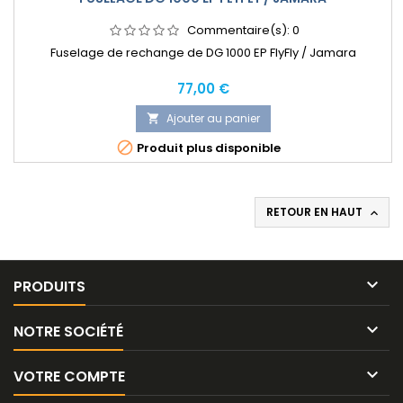
Commentaire(s):
0
Fuselage de rechange de DG 1000 EP FlyFly / Jamara
Prix
77,00 €
Ajouter au panier


Produit plus disponible
RETOUR EN HAUT


PRODUITS

NOTRE SOCIÉTÉ

VOTRE COMPTE