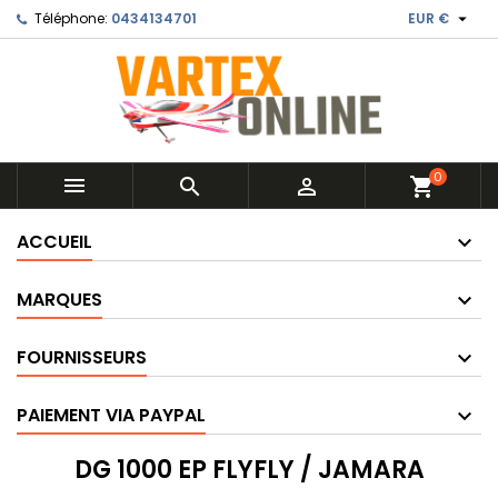

Téléphone:
0434134701
EUR €
0



shopping_cart
ACCUEIL
MARQUES
FOURNISSEURS
PAIEMENT VIA PAYPAL
DG 1000 EP FLYFLY / JAMARA