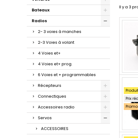
Il y a 3 pr
Bateaux
Radios
2- 3 voies à manches
2-3 Voies à volant
4 Voies et+
4 Voies et+ prog.
6 Voies et + programmables
Récepteurs
Produi
Connectiques
Prix ré
Promo 
Accessoires radio
Servos
ACCESSOIRES