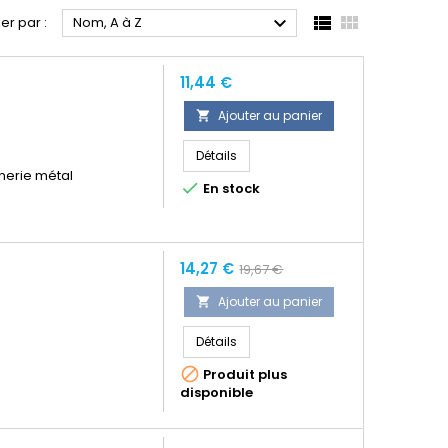



ier par :
Nom, A à Z
Prix
11,44 €
Ajouter au panier

Détails
nerie métal

En stock
Prix
Prix
14,27 €
19,67 €
normal
Ajouter au panier

Détails

Produit plus
disponible