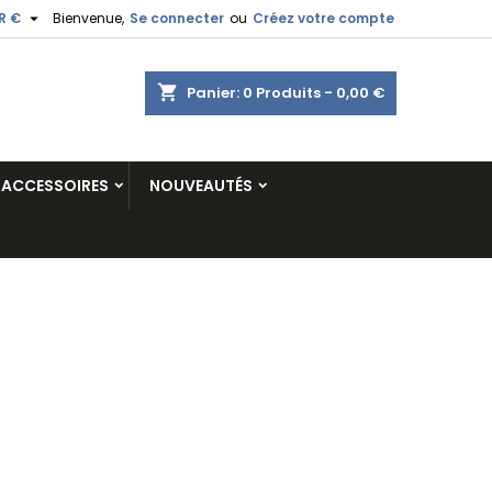

R €
Bienvenue,
Se connecter
ou
Créez votre compte
shopping_cart
Panier:
0
Produits - 0,00 €
ACCESSOIRES
NOUVEAUTÉS