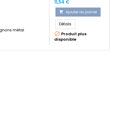
Prix
11,54 €
Ajouter au panier

Détails
ignons métal

Produit plus
disponible