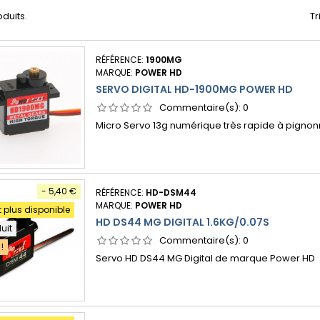
oduits.
Tr
RÉFÉRENCE:
1900MG
MARQUE:
POWER HD
SERVO DIGITAL HD-1900MG POWER HD
Commentaire(s):
0
Micro Servo 13g numérique très rapide à pignon
- 5,40 €
RÉFÉRENCE:
HD-DSM44
MARQUE:
POWER HD
t plus disponible
HD DS44 MG DIGITAL 1.6KG/0.07S
duit
Commentaire(s):
0
!
Servo HD DS44 MG Digital de marque Power HD