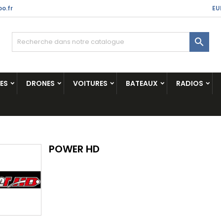
o.fr
EU

ES
DRONES
VOITURES
BATEAUX
RADIOS
POWER HD