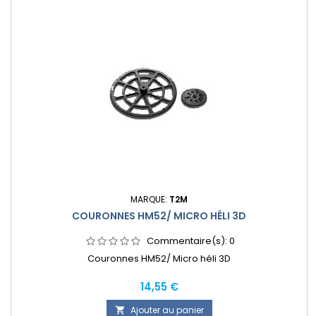
MARQUE:
T2M
COURONNES HM52/ MICRO HÉLI 3D
Commentaire(s):
0
Couronnes HM52/ Micro héli 3D
Prix
14,55 €
Ajouter au panier
