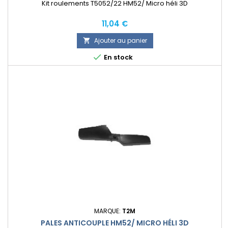
Kit roulements T5052/22 HM52/ Micro héli 3D
Prix
11,04 €
Ajouter au panier


En stock
MARQUE:
T2M
PALES ANTICOUPLE HM52/ MICRO HÉLI 3D