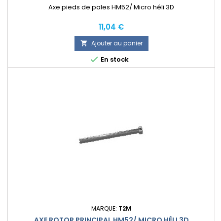
Axe pieds de pales HM52/ Micro héli 3D
Prix
11,04 €
Ajouter au panier


En stock
MARQUE:
T2M
AXE ROTOR PRINCIPAL HM52/ MICRO HÉLI 3D