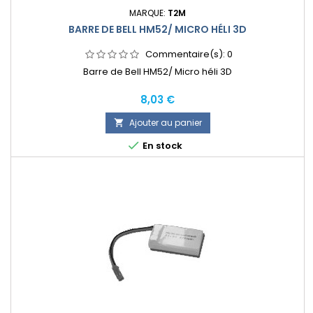
MARQUE:
T2M
BARRE DE BELL HM52/ MICRO HÉLI 3D
Commentaire(s):
0
Barre de Bell HM52/ Micro héli 3D
Prix
8,03 €
Ajouter au panier


En stock