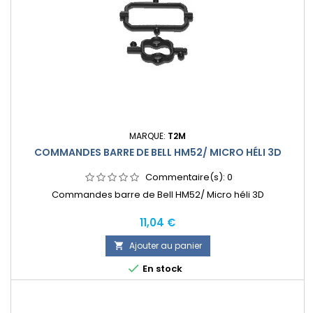
MARQUE:
T2M
COMMANDES BARRE DE BELL HM52/ MICRO HÉLI 3D
Commentaire(s):
0
Commandes barre de Bell HM52/ Micro héli 3D
Prix
11,04 €
Ajouter au panier


En stock