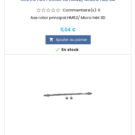
Commentaire(s):
0
Axe rotor principal HM52/ Micro héli 3D
Prix
11,04 €
Ajouter au panier


En stock