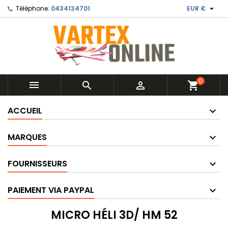

Téléphone:
0434134701
EUR €
0



shopping_cart
ACCUEIL
MARQUES
FOURNISSEURS
PAIEMENT VIA PAYPAL
MICRO HÉLI 3D/ HM 52