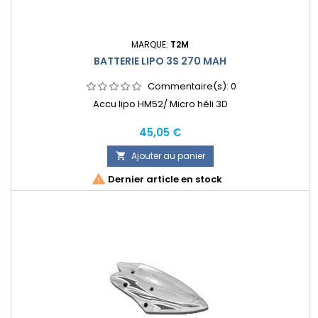
MARQUE:
T2M
BATTERIE LIPO 3S 270 MAH
Commentaire(s):
0
Accu lipo HM52/ Micro héli 3D
Prix
45,05 €
Ajouter au panier


Dernier article en stock