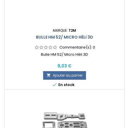
MARQUE:
T2M
BULLE HM 52/ MICRO HÉLI 3D
Commentaire(s):
0
Bulle HM 52/ Micro Héli 3D
Prix
9,03 €
Ajouter au panier


En stock