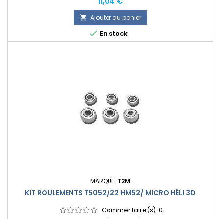
Prix
11,04 €
Ajouter au panier


En stock
MARQUE:
T2M
KIT ROULEMENTS T5052/22 HM52/ MICRO HÉLI 3D
Commentaire(s):
0