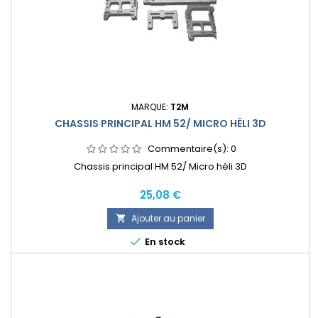
MARQUE:
T2M
CHASSIS PRINCIPAL HM 52/ MICRO HÉLI 3D
Commentaire(s):
0
Chassis principal HM 52/ Micro héli 3D
Prix
25,08 €
Ajouter au panier


En stock