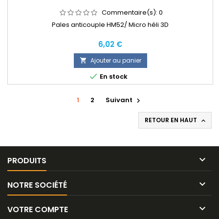
Commentaire(s):
0
Pales anticouple HM52/ Micro héli 3D
Prix
6,02 €
Ajouter au panier


En stock
1
2
Suivant

RETOUR EN HAUT


PRODUITS

NOTRE SOCIÉTÉ

VOTRE COMPTE