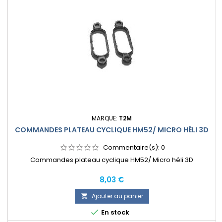
MARQUE:
T2M
COMMANDES PLATEAU CYCLIQUE HM52/ MICRO HÉLI 3D
Commentaire(s):
0
Commandes plateau cyclique HM52/ Micro héli 3D
Prix
8,03 €
Ajouter au panier


En stock