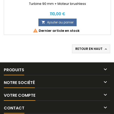
Turbine 90 mm + Moteur brushless
Prix
110,00 €
Ajouter au panier


Dernier article en stock
RETOUR EN HAUT


PRODUITS

NOTRE SOCIÉTÉ

VOTRE COMPTE

CONTACT