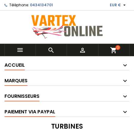

Téléphone:
0434134701
EUR €
0



shopping_cart
ACCUEIL
MARQUES
FOURNISSEURS
PAIEMENT VIA PAYPAL
TURBINES