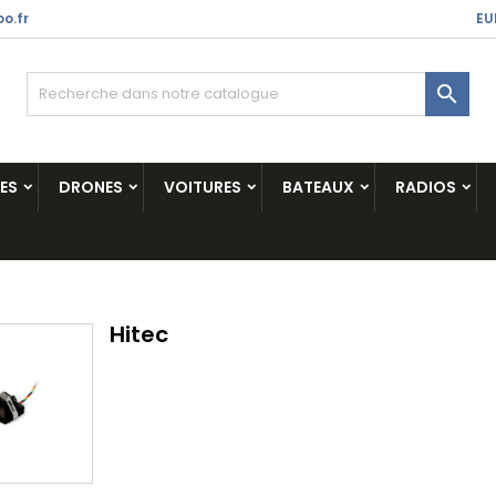
o.fr
EU

ES
DRONES
VOITURES
BATEAUX
RADIOS
Hitec