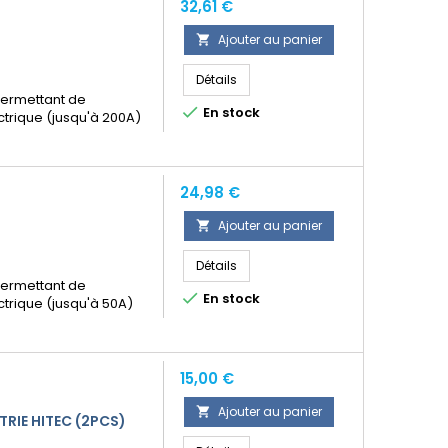
Prix
32,61 €
Ajouter au panier

Détails
permettant de

En stock
trique (jusqu'à 200A)
Prix
24,98 €
Ajouter au panier

Détails
permettant de

En stock
trique (jusqu'à 50A)
Prix
15,00 €
Ajouter au panier

RIE HITEC (2PCS)