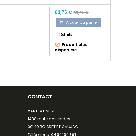
Prix
Prix
63,75 €
85,00 €
normal
Ajouter au panier

Détails

Produit plus
disponible
CONTACT
VARTEX 0NLINE
1488 route des codes
30140 BOISSET ET GAUJAC
Téléphone:
0434134701