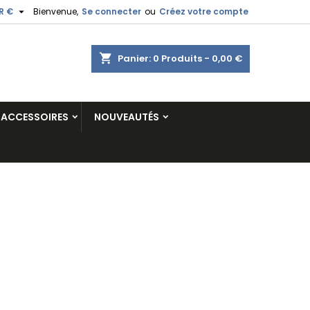

R €
Bienvenue,
Se connecter
ou
Créez votre compte
shopping_cart
Panier:
0
Produits - 0,00 €
ACCESSOIRES
NOUVEAUTÉS