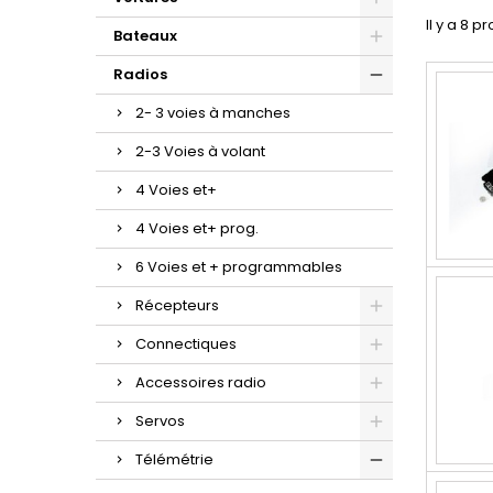
Il y a 8 pr
Bateaux
Radios
2- 3 voies à manches
2-3 Voies à volant
4 Voies et+
4 Voies et+ prog.
6 Voies et + programmables
Récepteurs
Connectiques
Accessoires radio
Servos
Télémétrie