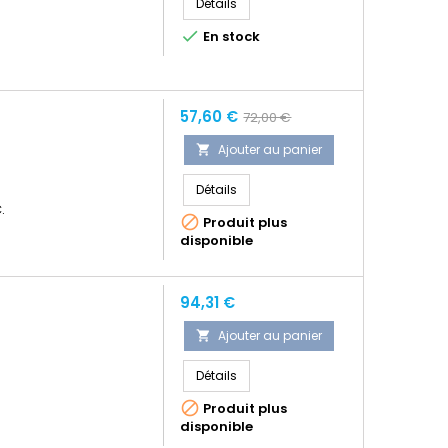
Détails

En stock
Prix
Prix
57,60 €
72,00 €
normal
Ajouter au panier

Détails
.

Produit plus
disponible
Prix
94,31 €
Ajouter au panier

Détails

Produit plus
disponible