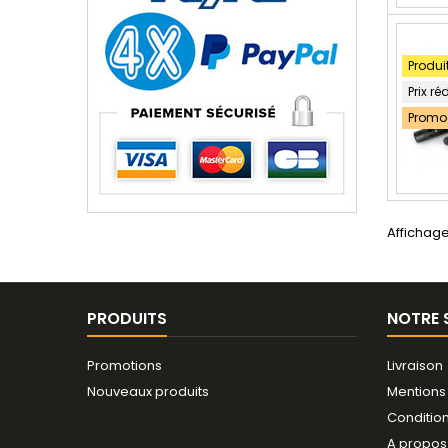
Produi
Prix ré
Promo 
Affichage
PRODUITS
NOTRE 
Promotions
Livraison
Nouveaux produits
Mentions
Conditio
A propos