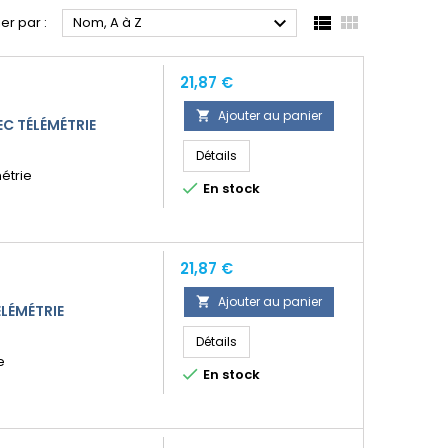



ier par :
Nom, A à Z
Prix
21,87 €
Ajouter au panier

C TÉLÉMÉTRIE
Détails
étrie

En stock
Prix
21,87 €
Ajouter au panier

LÉMÉTRIE
Détails
e

En stock