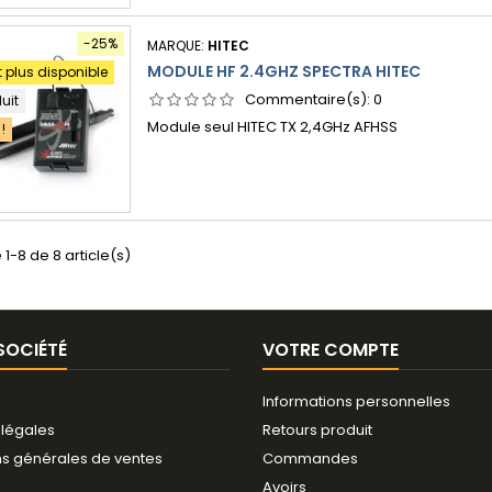
-25%
MARQUE:
HITEC
MODULE HF 2.4GHZ SPECTRA HITEC
t plus disponible
Commentaire(s):
0
duit
Module seul HITEC TX 2,4GHz AFHSS
!
 1-8 de 8 article(s)
SOCIÉTÉ
VOTRE COMPTE
Informations personnelles
 légales
Retours produit
ns générales de ventes
Commandes
Avoirs