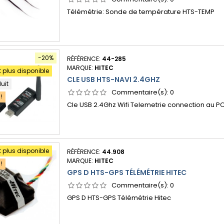
Télémétrie: Sonde de température HTS-TEMP
-20%
RÉFÉRENCE:
44-285
MARQUE:
HITEC
t plus disponible
CLE USB HTS-NAVI 2.4GHZ
duit
Commentaire(s):
0
!
Cle USB 2.4Ghz Wifi Telemetrie connection au PC
t plus disponible
RÉFÉRENCE:
44.908
MARQUE:
HITEC
!
GPS D HTS-GPS TÉLÉMÉTRIE HITEC
Commentaire(s):
0
GPS D HTS-GPS Télémétrie Hitec