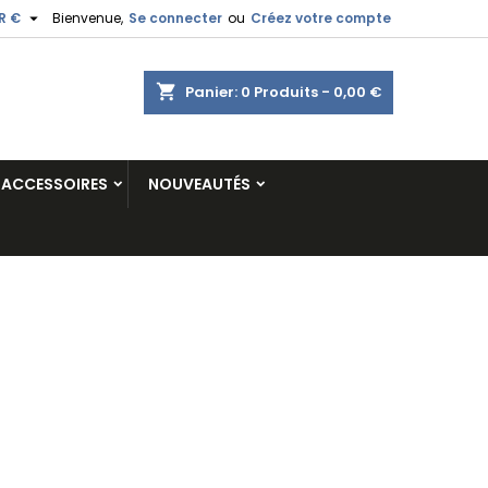

R €
Bienvenue,
Se connecter
ou
Créez votre compte
shopping_cart
Panier:
0
Produits - 0,00 €
ACCESSOIRES
NOUVEAUTÉS