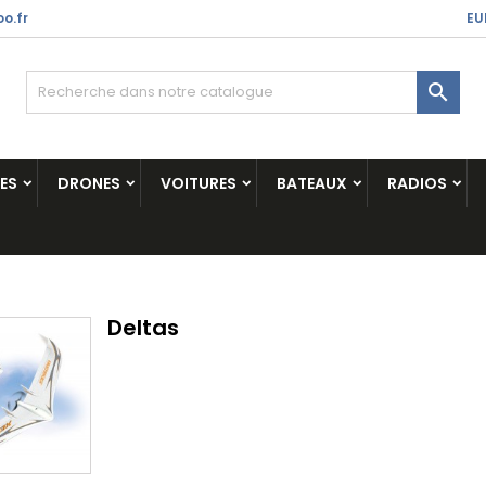
o.fr
EU

ES
DRONES
VOITURES
BATEAUX
RADIOS
Deltas