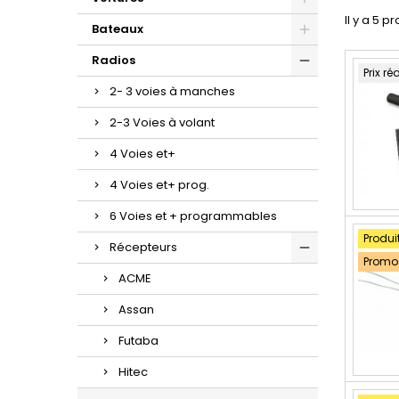
Il y a 5 pr
Bateaux
Radios
Prix ré
2- 3 voies à manches
2-3 Voies à volant
4 Voies et+
4 Voies et+ prog.
6 Voies et + programmables
Produi
Récepteurs
Promo 
ACME
Assan
Futaba
Hitec