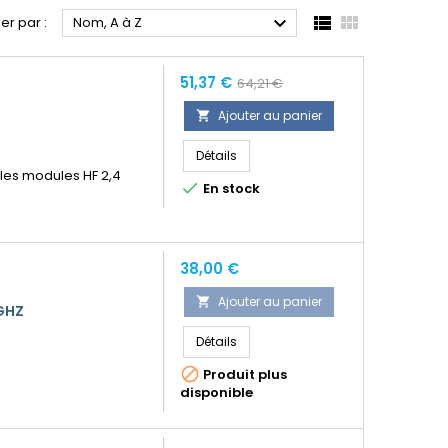



ier par :
Nom, A à Z
Prix
Prix
51,37 €
64,21 €
normal
Ajouter au panier

Détails
les modules HF 2,4

En stock
Prix
38,00 €
Ajouter au panier

GHZ
Détails

Produit plus
disponible