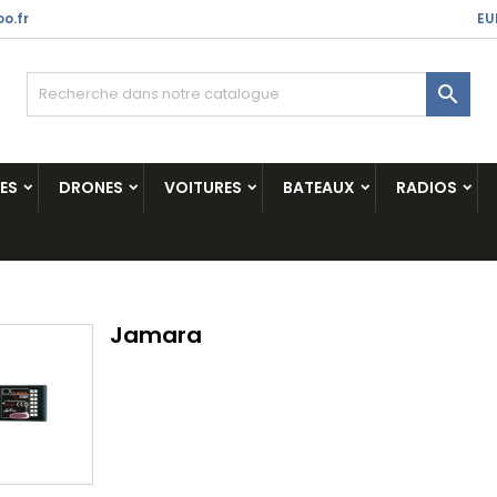
o.fr
EU

ES
DRONES
VOITURES
BATEAUX
RADIOS
Jamara