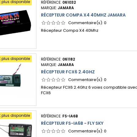
t plus disponible
RÉFÉRENCE:
061032
MARQUE:
JAMARA
RÉCEPTEUR COMPA X4 40MHZ JAMARA
Commentaire(s):
0
Récepteur Compa X4 40Mhz
t plus disponible
RÉFÉRENCE:
061182
MARQUE:
JAMARA
RÉCEPTEUR FCX6 2.4GHZ
Commentaire(s):
0
Récepteur FCX6 2.4Ghz 6 voies compatible ave
FCX6
t plus disponible
RÉFÉRENCE:
FS-IA6B
RÉCEPTEUR FS-IA6B - FLY SKY
Commentaire(s):
0