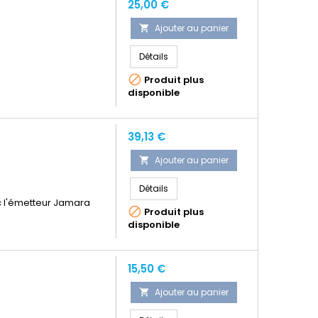
Prix
25,00 €
Ajouter au panier

Détails

Produit plus
disponible
Prix
39,13 €
Ajouter au panier

Détails
c l'émetteur Jamara

Produit plus
disponible
Prix
15,50 €
Ajouter au panier
