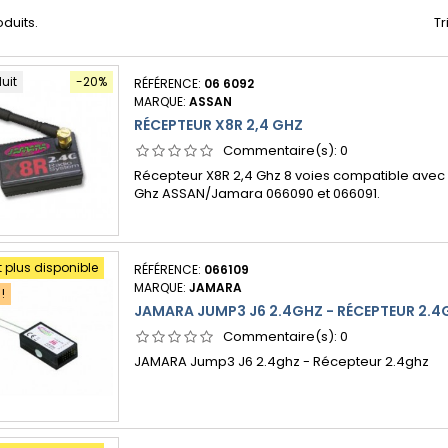
oduits.
Tr
duit
-20%
RÉFÉRENCE:
06 6092
MARQUE:
ASSAN
RÉCEPTEUR X8R 2,4 GHZ
Commentaire(s):
0
Récepteur X8R 2,4 Ghz 8 voies compatible avec 
Ghz ASSAN/Jamara 066090 et 066091.
t plus disponible
RÉFÉRENCE:
066109
MARQUE:
JAMARA
!
JAMARA JUMP3 J6 2.4GHZ - RÉCEPTEUR 2.4
Commentaire(s):
0
JAMARA Jump3 J6 2.4ghz - Récepteur 2.4ghz