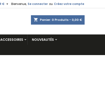

R €
Bienvenue,
Se connecter
ou
Créez votre compte
shopping_cart
Panier:
0
Produits - 0,00 €
ACCESSOIRES
NOUVEAUTÉS