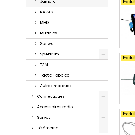
Jamara
Produi
KAVAN
MHD
Multiplex
Sanwa
Spektrum
Produi
T2M
Tactic Hobbico
Autres marques
Connectiques
Accessoires radio
Produi
Servos
Télémétrie