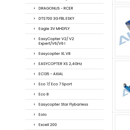
DRAGONUS - RCER
DTS700 3G FBL ESKY
Eagle 3V MHDFLY
EasyCopter V2/ V2
Expert/V6/V6 l
Easycopter XL V8
EASYCOPTER XS 2,4GHz
EC135 - AXIAL
Eco 7/ Eco 7 Sport
Eco 8
Easycopter Star Flybarless
Eolo
Excell 200