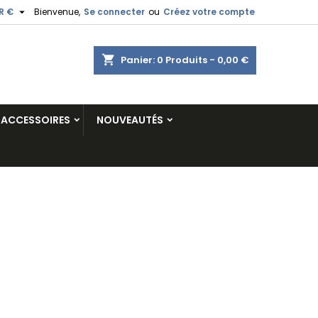

R €
Bienvenue,
Se connecter
ou
Créez votre compte
shopping_cart
Panier:
0
Produits - 0,00 €
ACCESSOIRES
NOUVEAUTÉS