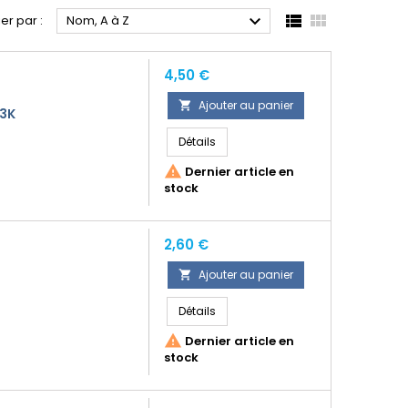



ier par :
Nom, A à Z
Prix
4,50 €
Ajouter au panier

/3K
Détails

Dernier article en
stock
Prix
2,60 €
Ajouter au panier

Détails

Dernier article en
stock