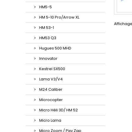
HM5-5
HM 5-10 Pro/Arrow XL
Affichage
HM 53-1
HM53 Q3
Hugues 500 MHD
Innovator
Kestrel SX500
Lama V3/V4
M24 Caliber
Microcopter
Micro Héli 3D/ HM 52
Micro Lama
Micro Zoom / Pixy Zap