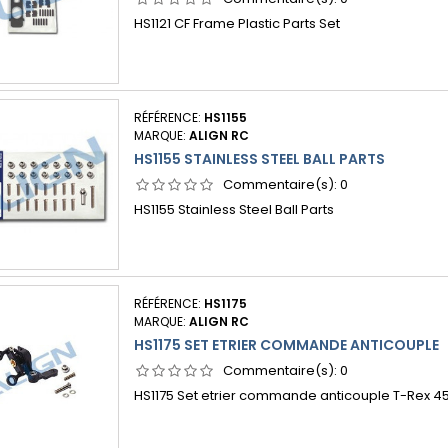
HS1121 CF Frame Plastic Parts Set
RÉFÉRENCE:
HS1155
MARQUE:
ALIGN RC
HS1155 STAINLESS STEEL BALL PARTS
Commentaire(s):
0
HS1155 Stainless Steel Ball Parts
RÉFÉRENCE:
HS1175
MARQUE:
ALIGN RC
HS1175 SET ETRIER COMMANDE ANTICOUPLE
Commentaire(s):
0
HS1175 Set etrier commande anticouple T-Rex 4