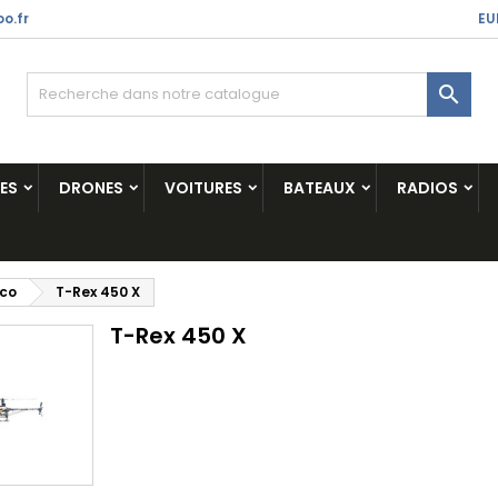
o.fr
EU

ES
DRONES
VOITURES
BATEAUX
RADIOS
ico
T-Rex 450 X
T-Rex 450 X