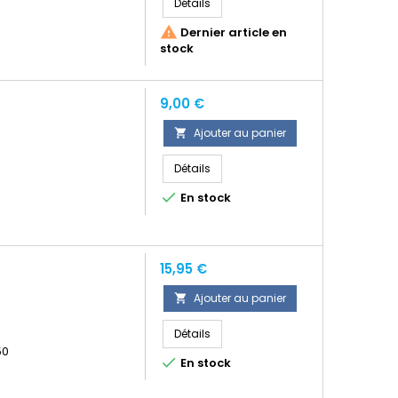
Détails

Dernier article en
stock
Prix
9,00 €
Ajouter au panier

Détails

En stock
Prix
15,95 €
Ajouter au panier

Détails
50

En stock