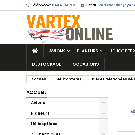
Téléphone:
0434134701
Email:
vartexonline@yaho
AVIONS
PLANEURS
HÉLICOPTÈR
DÉSTOCKAGE
OCCASIONS
Accueil
Hélicoptères
Pièces détachées hél
ACCUEIL
Avions
Planeurs
Hélicoptères
Thermiques