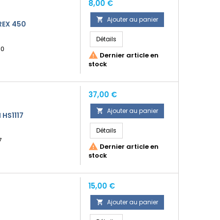
Prix
8,00 €
Ajouter au panier

REX 450
Détails
50

Dernier article en
stock
Prix
37,00 €
Ajouter au panier

 HS1117
Détails
7

Dernier article en
stock
Prix
15,00 €
Ajouter au panier
