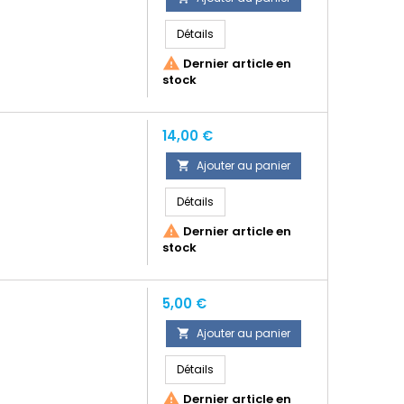
Détails

Dernier article en
stock
Prix
14,00 €
Ajouter au panier

Détails

Dernier article en
stock
Prix
5,00 €
Ajouter au panier

Détails

Dernier article en