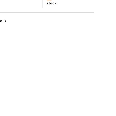
stock
nt
