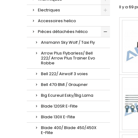
Il y a 69 
Electriques
Accessoires helico
Pièces détachées hélico
Ansmann Sky Wolf / Taxi Fly
Arrow Plus Flybarless/ Bell
222/ Arrow Plus Trainer Evo
Robbe
Bell 222/ Airwolf 3 voies
Bell 47G BMI / Graupner
Big Ecureuil Esky/Big Lama
Blade 120SR E-Flite
Blade 130X E-Flite
Blade 400/ Blade 450/450X
E-Flite