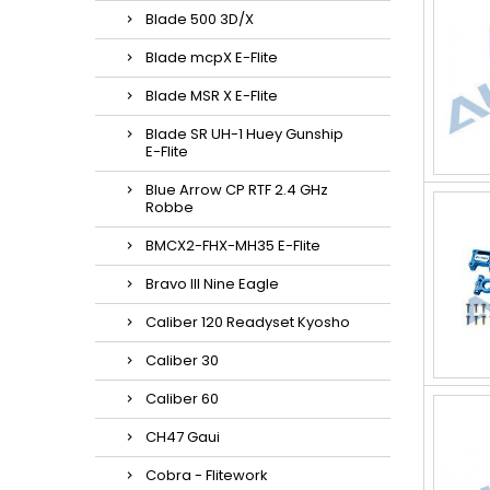
Blade 500 3D/X
Blade mcpX E-Flite
Blade MSR X E-Flite
Blade SR UH-1 Huey Gunship
E-Flite
Blue Arrow CP RTF 2.4 GHz
Robbe
BMCX2-FHX-MH35 E-Flite
Bravo III Nine Eagle
Caliber 120 Readyset Kyosho
Caliber 30
Caliber 60
CH47 Gaui
Cobra - Flitework