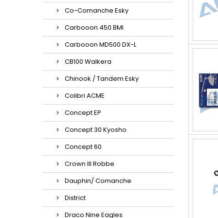
Co-Comanche Esky
Carbooon 450 BMI
Carbooon MD500 DX-L
CB100 Walkera
Chinook / Tandem Esky
Colibri ACME
Concept EP
Concept 30 Kyosho
Concept 60
Crown III Robbe
Dauphin/ Comanche
District
Draco Nine Eagles