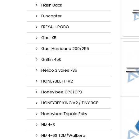
Flash Back
Funcopter
FREYA HIROBO
Gaui X5
Gaui Hurricane 200/255
Griffin 450
Hélico 3 voies 735
HONEYBEE FP V2
Honey bee CP3/CPX
HONEYBEE KING V2 / TINY 3CP
Honeybee Tripale Esky
HM4-3
HM4-6S T2M/Walkera