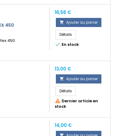
Prix
16,56 €
Ajouter au panier

EX 450
Détails
Rex 450

En stock
Prix
13,00 €
Ajouter au panier

Détails

Dernier article en
stock
Prix
14,00 €
Ajouter au panier
