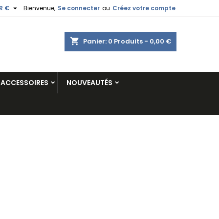

R €
Bienvenue,
Se connecter
ou
Créez votre compte
shopping_cart
Panier:
0
Produits - 0,00 €
ACCESSOIRES
NOUVEAUTÉS