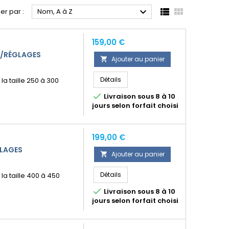



ier par :
Nom, A à Z
Prix
159,00 €
E/RÉGLAGES
Ajouter au panier

Détails
a taille 250 à 300

Livraison sous 8 à 10
jours selon forfait choisi
Prix
199,00 €
GLAGES
Ajouter au panier

Détails
la taille 400 à 450

Livraison sous 8 à 10
jours selon forfait choisi