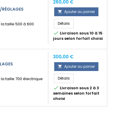
Prix
260,00 €
E/RÉGLAGES
Ajouter au panier

Détails
a taille 500 à 600

Livraison sous 10 à 15
jours selon forfait choisi
Prix
300,00 €
GLAGES
Ajouter au panier

Détails
a taille 700 électrique

Livraison sous 2 à 3
semaines selon forfait
choisi