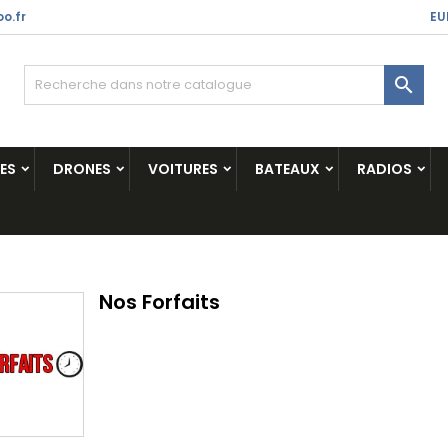
o.fr
EU

ES
DRONES
VOITURES
BATEAUX
RADIOS
Nos Forfaits