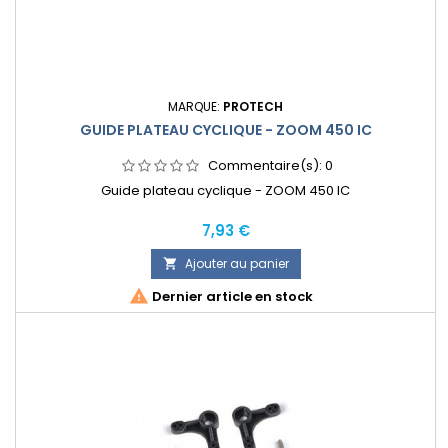
MARQUE:
PROTECH
GUIDE PLATEAU CYCLIQUE - ZOOM 450 IC
Commentaire(s):
0
Guide plateau cyclique - ZOOM 450 IC
Prix
7,93 €
Ajouter au panier


Dernier article en stock