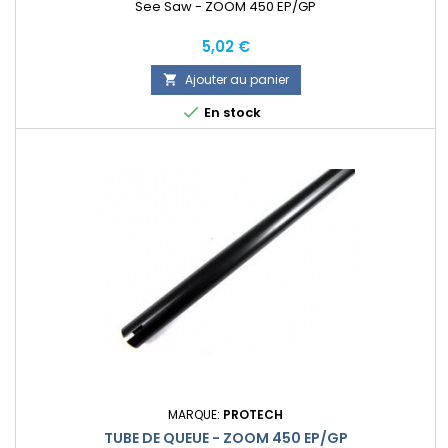
See Saw - ZOOM 450 EP/GP
Prix
5,02 €
Ajouter au panier


En stock
MARQUE:
PROTECH
TUBE DE QUEUE - ZOOM 450 EP/GP