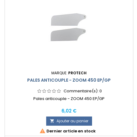
MARQUE:
PROTECH
PALES ANTICOUPLE - ZOOM 450 EP/GP
Commentaire(s):
0
Pales anticouple - ZOOM 450 EP/GP
Prix
6,02 €
Ajouter au panier


Dernier article en stock