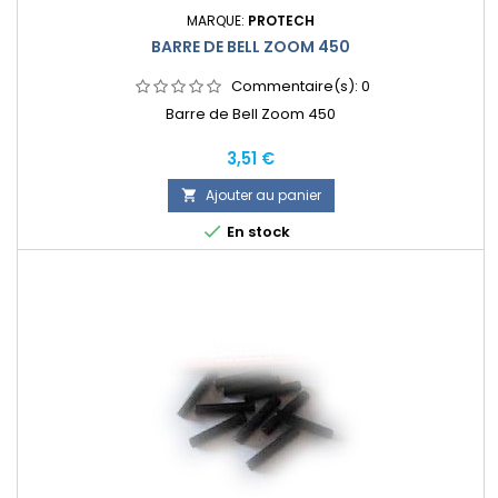
MARQUE:
PROTECH
BARRE DE BELL ZOOM 450
Commentaire(s):
0
Barre de Bell Zoom 450
Prix
3,51 €
Ajouter au panier


En stock