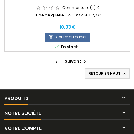
Commentaire(s):
0
Tube de queue - ZOOM 450 EP/GP
Prix
10,03 €
Ajouter au panier


En stock
1
2
Suivant

RETOUR EN HAUT


PRODUITS

NOTRE SOCIÉTÉ

VOTRE COMPTE