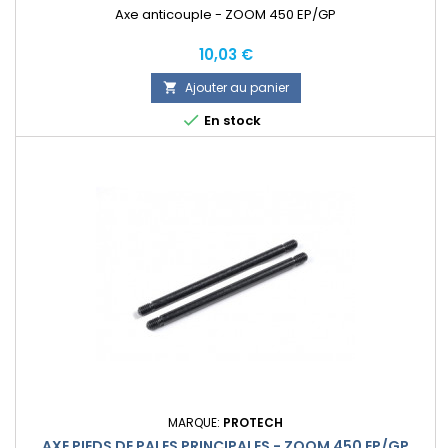
Axe anticouple - ZOOM 450 EP/GP
Prix
10,03 €
Ajouter au panier


En stock
MARQUE:
PROTECH
AXE PIEDS DE PALES PRINCIPALES - ZOOM 450 EP/GP