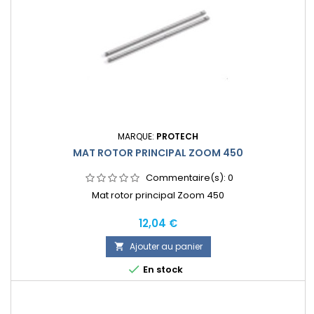
MARQUE:
PROTECH
MAT ROTOR PRINCIPAL ZOOM 450
Commentaire(s):
0
Mat rotor principal Zoom 450
Prix
12,04 €
Ajouter au panier


En stock