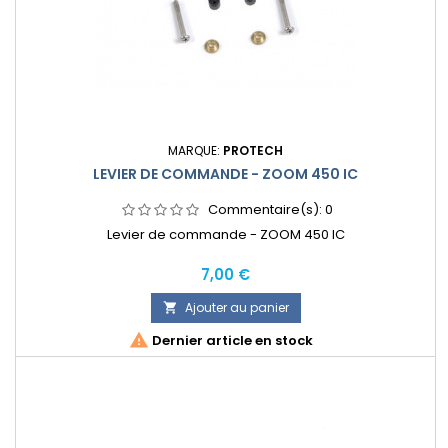
MARQUE:
PROTECH
LEVIER DE COMMANDE - ZOOM 450 IC
Commentaire(s):
0
Levier de commande - ZOOM 450 IC
Prix
7,00 €
Ajouter au panier


Dernier article en stock