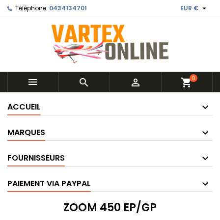

Téléphone:
0434134701
EUR €
0



shopping_cart
ACCUEIL
MARQUES
FOURNISSEURS
PAIEMENT VIA PAYPAL
ZOOM 450 EP/GP