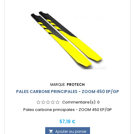
MARQUE:
PROTECH
PALES CARBONE PRINCIPALES - ZOOM 450 EP/GP
Commentaire(s):
0
Pales carbone principales - ZOOM 450 EP/GP
Prix
57,19 €
Ajouter au panier
