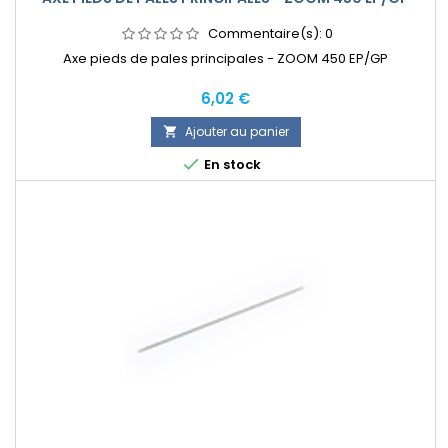
Commentaire(s):
0
Axe pieds de pales principales - ZOOM 450 EP/GP
Prix
6,02 €
Ajouter au panier


En stock