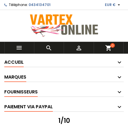

Téléphone:
0434134701
EUR €
0



shopping_cart
ACCUEIL
MARQUES
FOURNISSEURS
PAIEMENT VIA PAYPAL
1/10