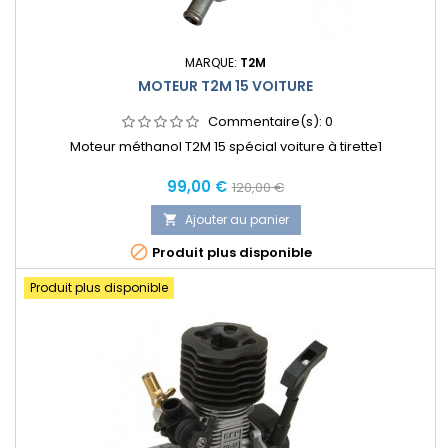
MARQUE:
T2M
MOTEUR T2M 15 VOITURE
Commentaire(s):
0
Moteur méthanol T2M 15 spécial voiture à tirette1
Prix
Prix
99,00 €
120,00 €
normal
Ajouter au panier


Produit plus disponible
Produit plus disponible