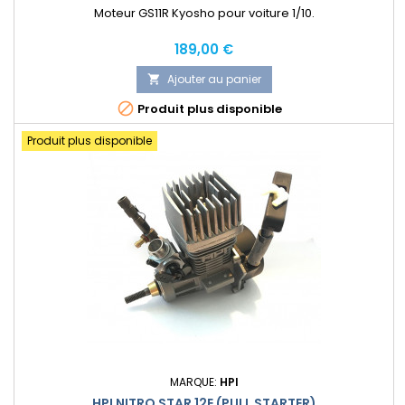
Moteur GS11R Kyosho pour voiture 1/10.
Prix
189,00 €
Ajouter au panier


Produit plus disponible
Produit plus disponible
MARQUE:
HPI
HPI NITRO STAR 12E (PULL STARTER)