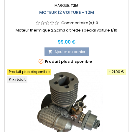
MARQUE:
T2M
MOTEUR 12 VOITURE - T2M
Commentaire(s):
0
Moteur thermique 2.2cm3 à tirette spécial voiture 1/10
Prix
99,00 €
Ajouter au panier


Produit plus disponible
Produit plus disponible
- 21,00 €
Prix réduit