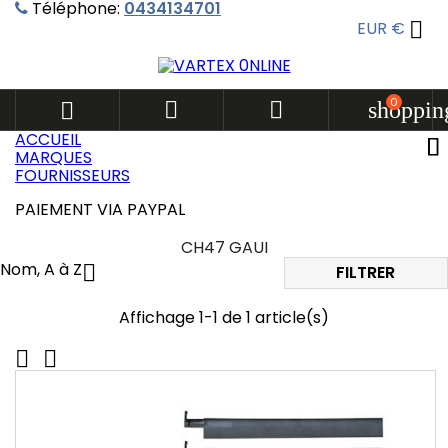
Téléphone:
0434134701

EUR €
0



shoppin
ACCUEIL
MARQUES
FOURNISSEURS
PAIEMENT VIA PAYPAL
CH47 GAUI
Nom, A à Z

FILTRER
Affichage 1-1 de 1 article(s)

