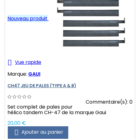
Nouveau produit

Vue rapide
Marque:
GAUI
CH47 JEU DE PALES (TYPE A & B)
Commentaire(s):
0
Set complet de pales pour
hélico tandem CH-47 de la marque Gaui
Prix
20,00 €

Ajouter au panier