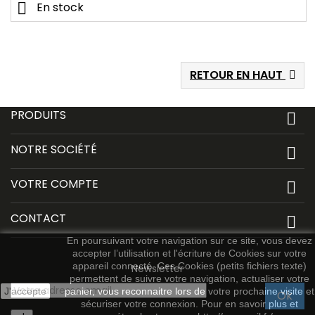

En stock
RETOUR EN HAUT

PRODUITS

NOTRE SOCIÉTÉ

VOTRE COMPTE

CONTACT

En poursuivant votre navigation sur ce site, vous devez
accepter l’utilisation et l'écriture de Cookies sur votre
appareil connecté. Ces Cookies (petits fichiers texte)
Newsletter
permettent de suivre votre navigation, actualiser votre
J'accepte
panier, vous reconnaitre lors de votre prochaine visite et
sécuriser votre connexion. Pour en savoir plus et