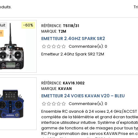
oduits.
Tr
duit
-60%
RÉFÉRENCE:
T5118/31
MARQUE:
T2M
!
EMETTEUR 2.4GHZ SPARK SR2
Commentaire(s):
0
Emetteur 2.4Ghz Spark SR2 T2M
RÉFÉRENCE:
KAV16.1002
MARQUE:
KAVAN
EMETTEUR 24 VOIES KAVAN V20 – BLEU
Commentaire(s):
0
Ensemble RC avancé à 24 voies 2,4 GHz/ACCST 
complète de la télémétrie et grand écran tactil
interface utilisateur intuitive. Système d'exploit
gamme de fonctions et de mixages pour tous t
RC.Programmation des servos KAVAN.Prise en 