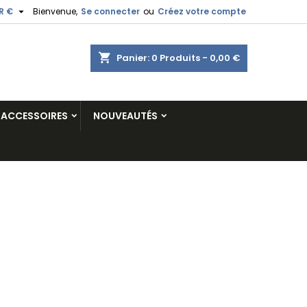

R €
Bienvenue,
Se connecter
ou
Créez votre compte
shopping_cart
Panier:
0
Produits - 0,00 €
ACCESSOIRES
NOUVEAUTÉS