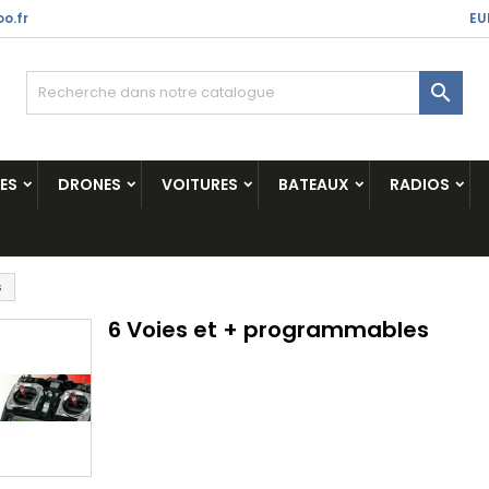
o.fr
EU

ES
DRONES
VOITURES
BATEAUX
RADIOS
s
6 Voies et + programmables