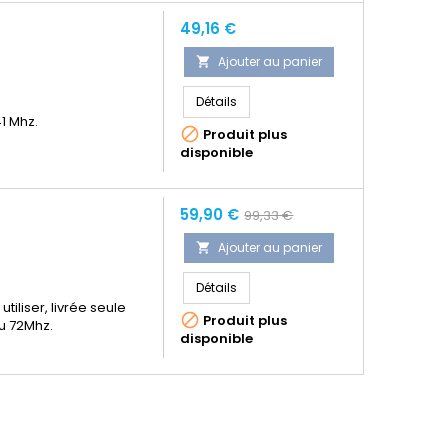
Prix
49,16 €
Ajouter au panier

Détails
1 Mhz.

Produit plus
disponible
Prix
Prix
59,90 €
99,33 €
normal
Ajouter au panier

Détails
iliser, livrée seule

Produit plus
u 72Mhz.
disponible