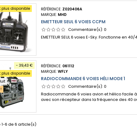
t plus disponible
RÉFÉRENCE:
Z020406A
MARQUE:
MHD
EMETTEUR SEUL 6 VOIES CCPM
Commentaire(s):
0
EMETTEUR SEUL 6 voies E-Sky. Fonctionne en 40/4
- 39,43 €
RÉFÉRENCE:
061112
MARQUE:
WFLY
t plus disponible
RADIOCOMMANDE 6 VOIES HÉLI MODE 1
duit
Commentaire(s):
0
!
Radiocommande 6 voies avion et hélico facile à ut
avec son récepteur dans la fréquence des 40 o
 1-6 de 6 article(s)