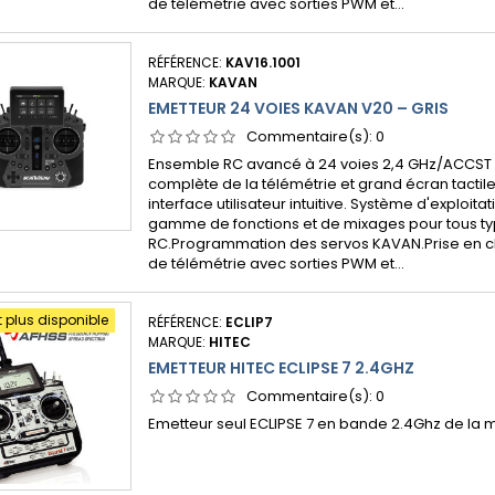
de télémétrie avec sorties PWM et...
RÉFÉRENCE:
KAV16.1001
MARQUE:
KAVAN
EMETTEUR 24 VOIES KAVAN V20 – GRIS
Commentaire(s):
0
Ensemble RC avancé à 24 voies 2,4 GHz/ACCST 
complète de la télémétrie et grand écran tactil
interface utilisateur intuitive. Système d'exploit
gamme de fonctions et de mixages pour tous t
RC.Programmation des servos KAVAN.Prise en 
de télémétrie avec sorties PWM et...
t plus disponible
RÉFÉRENCE:
ECLIP7
MARQUE:
HITEC
EMETTEUR HITEC ECLIPSE 7 2.4GHZ
Commentaire(s):
0
Emetteur seul ECLIPSE 7 en bande 2.4Ghz de la 