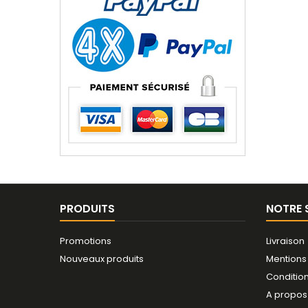
PRODUITS
NOTRE 
Promotions
Livraison
Nouveaux produits
Mentions
Conditio
A propos