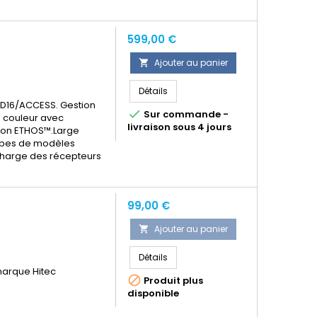
Prix
599,00 €
Ajouter au panier

Détails
D16/ACCESS. Gestion

Sur commande -
e couleur avec
livraison sous 4 jours
ation ETHOS™.Large
ypes de modèles
charge des récepteurs
Prix
99,00 €
Ajouter au panier

Détails
marque Hitec

Produit plus
disponible