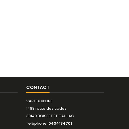
CONTACT
VARTEX 0NLINE
1488 route des codes
30140 BOISSET ET GAUJAC
Téléphone:
0434134701