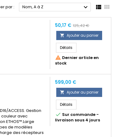



ier par :
Nom, A à Z
Prix
Prix
50,17 €
125,42 €
normal
Ajouter au panier

Détails

Dernier article en
stock
Prix
599,00 €
Ajouter au panier

Détails
D16/ACCESS. Gestion

Sur commande -
e couleur avec
livraison sous 4 jours
ation ETHOS™.Large
ypes de modèles
charge des récepteurs