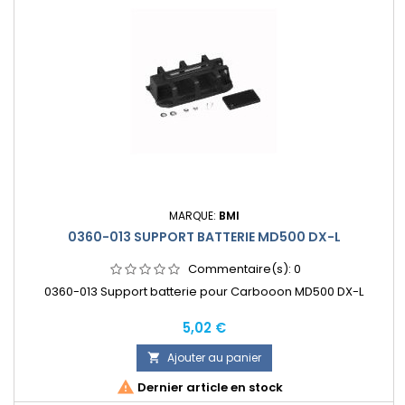
MARQUE:
BMI
0360-013 SUPPORT BATTERIE MD500 DX-L
Commentaire(s):
0
0360-013 Support batterie pour Carbooon MD500 DX-L
Prix
5,02 €
Ajouter au panier


Dernier article en stock