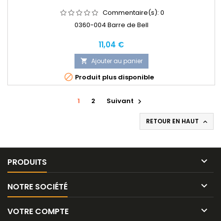
Commentaire(s):
0
0360-004 Barre de Bell
Prix
11,04 €
Ajouter au panier


Produit plus disponible
1
2
Suivant

RETOUR EN HAUT


PRODUITS

NOTRE SOCIÉTÉ

VOTRE COMPTE