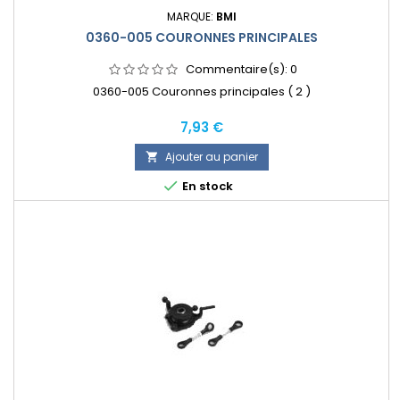
MARQUE:
BMI
0360-005 COURONNES PRINCIPALES
Commentaire(s):
0
0360-005 Couronnes principales ( 2 )
Prix
7,93 €
Ajouter au panier


En stock