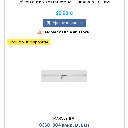
Récepteur 6 voies FM 35Mhz - Carbooon DX-L BMI
Prix
29,90 €
Ajouter au panier


Dernier article en stock
Produit plus disponible
MARQUE:
BMI
0360-004 BARRE DE BELL