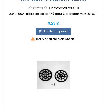
Commentaire(s):
0
0360-002 Etriers de pales (4) pour Carbooon MD500 DX-L
Prix
9,23 €
Ajouter au panier


Dernier article en stock