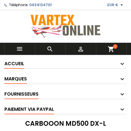

Téléphone:
0434134701
EUR €
0



shopping_cart
ACCUEIL
MARQUES
FOURNISSEURS
PAIEMENT VIA PAYPAL
CARBOOON MD500 DX-L