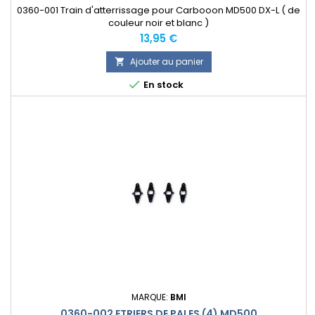
0360-001 Train d'atterrissage pour Carbooon MD500 DX-L ( de
couleur noir et blanc )
Prix
13,95 €
Ajouter au panier


En stock
MARQUE:
BMI
0360-002 ETRIERS DE PALES (4) MD500