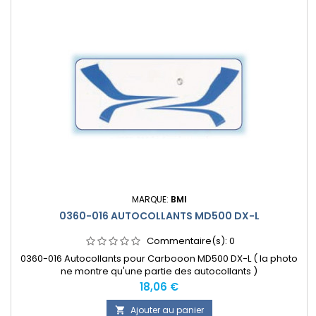
MARQUE:
BMI
0360-016 AUTOCOLLANTS MD500 DX-L
Commentaire(s):
0
0360-016 Autocollants pour Carbooon MD500 DX-L ( la photo
ne montre qu'une partie des autocollants )
Prix
18,06 €
Ajouter au panier
