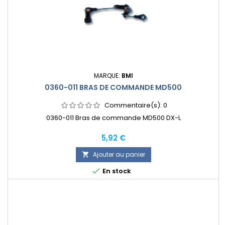
MARQUE:
BMI
0360-011 BRAS DE COMMANDE MD500
Commentaire(s):
0
0360-011 Bras de commande MD500 DX-L
Prix
5,92 €
Ajouter au panier


En stock