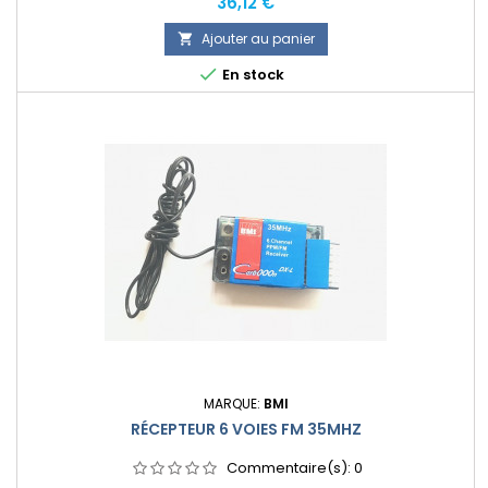
Prix
36,12 €
Ajouter au panier


En stock
MARQUE:
BMI
RÉCEPTEUR 6 VOIES FM 35MHZ
Commentaire(s):
0