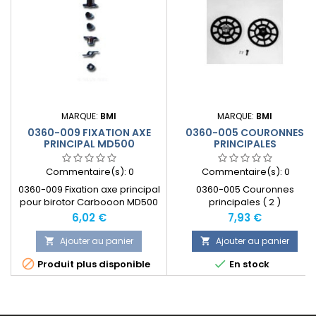
MARQUE:
BMI
MARQUE:
BMI
0360-009 FIXATION AXE
0360-005 COURONNES
PRINCIPAL MD500
PRINCIPALES
Commentaire(s):
0
Commentaire(s):
0
0360-009 Fixation axe principal
0360-005 Couronnes
pour birotor Carbooon MD500
principales ( 2 )
DX-L
Prix
Prix
6,02 €
7,93 €
Ajouter au panier
Ajouter au panier




Produit plus disponible
En stock