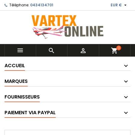

Téléphone:
0434134701
EUR €
0



shopping_cart
ACCUEIL
MARQUES
FOURNISSEURS
PAIEMENT VIA PAYPAL