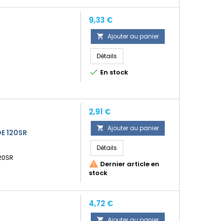
Prix
9,33 €
Ajouter au panier

Détails

En stock
Prix
2,91 €
Ajouter au panier

E 120SR
Détails
120SR

Dernier article en
stock
Prix
4,72 €
Ajouter au panier
