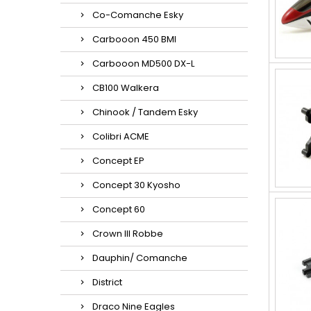
Co-Comanche Esky
Carbooon 450 BMI
Carbooon MD500 DX-L
CB100 Walkera
Chinook / Tandem Esky
Colibri ACME
Concept EP
Concept 30 Kyosho
Concept 60
Crown III Robbe
Dauphin/ Comanche
District
Draco Nine Eagles