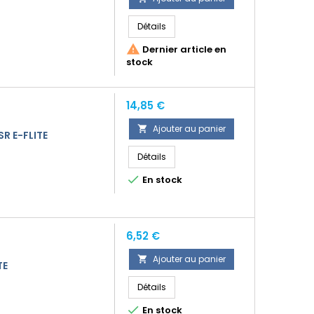
Détails

Dernier article en
stock
Prix
14,85 €
Ajouter au panier

R E-FLITE
Détails

En stock
Prix
6,52 €
Ajouter au panier

TE
Détails

En stock