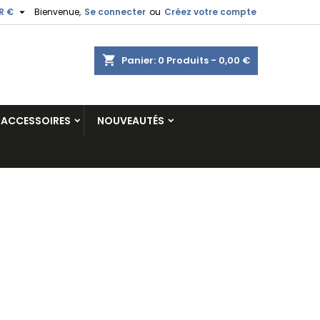

R €
Bienvenue,
Se connecter
ou
Créez votre compte
shopping_cart
Panier:
0
Produits - 0,00 €
ACCESSOIRES
NOUVEAUTÉS