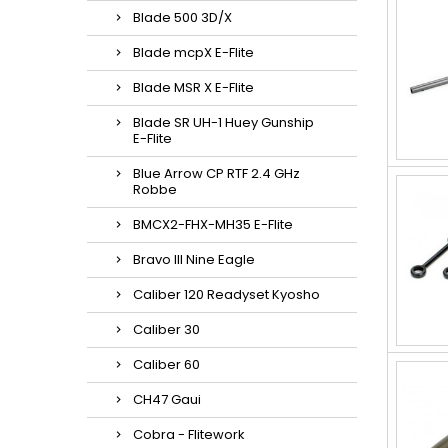
Blade 500 3D/X
Blade mcpX E-Flite
Blade MSR X E-Flite
Blade SR UH-1 Huey Gunship
E-Flite
Blue Arrow CP RTF 2.4 GHz
Robbe
BMCX2-FHX-MH35 E-Flite
Bravo III Nine Eagle
Caliber 120 Readyset Kyosho
Caliber 30
Caliber 60
CH47 Gaui
Cobra - Flitework