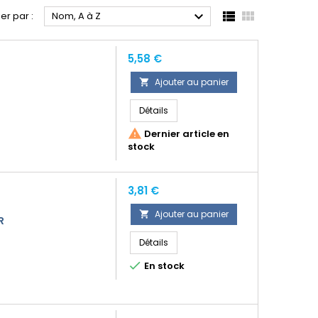



ier par :
Nom, A à Z
Prix
5,58 €
Ajouter au panier

Détails

Dernier article en
stock
Prix
3,81 €
Ajouter au panier

R
Détails

En stock