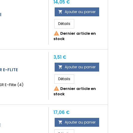
Prix
14,05 €
Ajouter au panier

E
Détails

Dernier article en
stock
Prix
3,51 €
Ajouter au panier

R E-FLITE
Détails
SR E-Flite (4)

Dernier article en
stock
Prix
17,06 €
Ajouter au panier

E