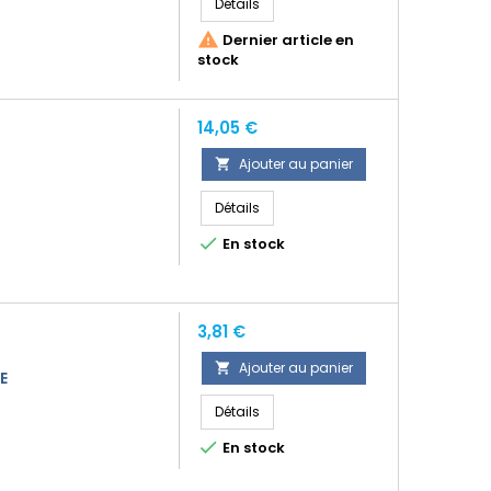
Détails

Dernier article en
stock
Prix
14,05 €
Ajouter au panier

Détails

En stock
Prix
3,81 €
Ajouter au panier

E
Détails

En stock