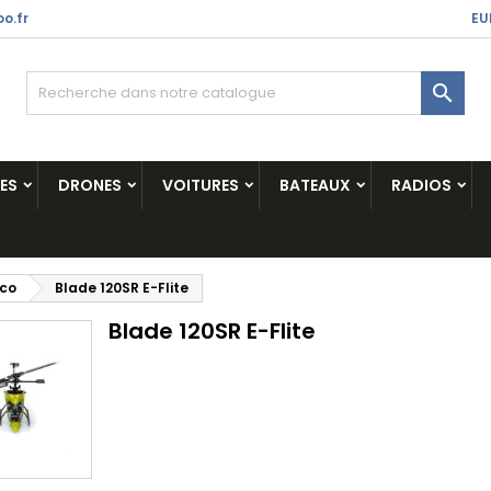
o.fr
EU

ES
DRONES
VOITURES
BATEAUX
RADIOS
ico
Blade 120SR E-Flite
Blade 120SR E-Flite