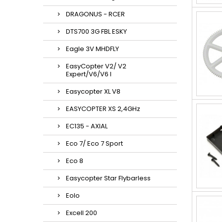
DRAGONUS - RCER
DTS700 3G FBL ESKY
Eagle 3V MHDFLY
EasyCopter V2/ V2
Expert/V6/V6 l
Easycopter XL V8
EASYCOPTER XS 2,4GHz
EC135 - AXIAL
Eco 7/ Eco 7 Sport
Eco 8
Easycopter Star Flybarless
Eolo
Excell 200