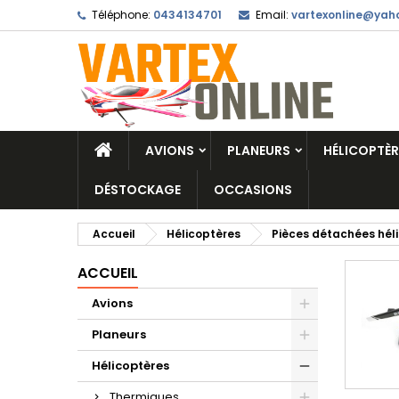
Téléphone:
0434134701
Email:
vartexonline@yaho
AVIONS
PLANEURS
HÉLICOPTÈR
DÉSTOCKAGE
OCCASIONS
Accueil
Hélicoptères
Pièces détachées hél
ACCUEIL
Avions
Planeurs
Hélicoptères
Thermiques