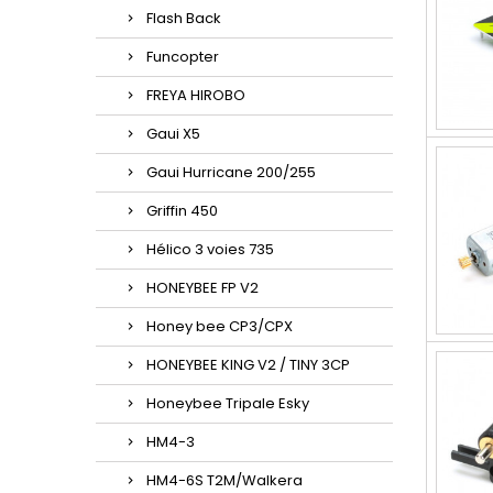
Flash Back
Funcopter
FREYA HIROBO
Gaui X5
Gaui Hurricane 200/255
Griffin 450
Hélico 3 voies 735
HONEYBEE FP V2
Honey bee CP3/CPX
HONEYBEE KING V2 / TINY 3CP
Honeybee Tripale Esky
HM4-3
HM4-6S T2M/Walkera