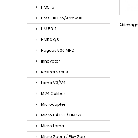
HM5-5
HM 5-10 Pro/Arrow XL
Affichage
HM 53-1
HM53 Q3
Hugues 500 MHD
Innovator
Kestrel SX500
Lama V3/V4
M24 Caliber
Microcopter
Micro Héli 3D/ HM 52
Micro Lama
Micro Zoom / Pixy Zap