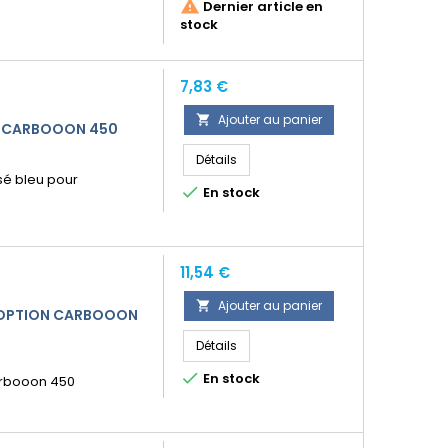

Dernier article en
stock
Prix
7,83 €
Ajouter au panier

N CARBOOON 450
Détails
sé bleu pour

En stock
Prix
11,54 €
Ajouter au panier

 OPTION CARBOOON
Détails

En stock
arbooon 450