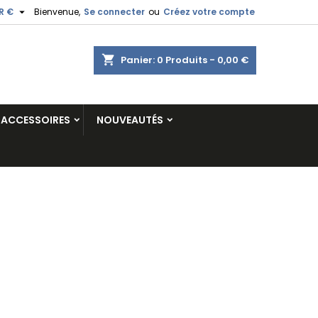

R €
Bienvenue,
Se connecter
ou
Créez votre compte
shopping_cart
Panier:
0
Produits - 0,00 €
ACCESSOIRES
NOUVEAUTÉS