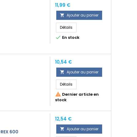
Prix
11,99 €
Ajouter au panier

Détails

En stock
Prix
10,54 €
Ajouter au panier

Détails

Dernier article en
stock
Prix
12,54 €
Ajouter au panier

-REX 600