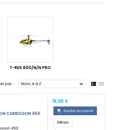
T-REX 600/N/N PRO



ier par :
Nom, A à Z
Prix
19,06 €
Ajouter au panier

ION CARBOOON 450
Détails
booon 450