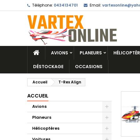
Téléphone:
0434134701
Email:
vartexonline@yaho
AVIONS
PLANEURS
HÉLICOPTÈR
DÉSTOCKAGE
OCCASIONS
Accueil
T-Rex Align
ACCUEIL
Avions
Planeurs
Hélicoptères
Voitures