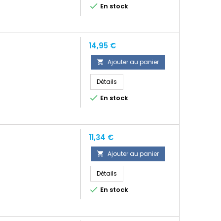

En stock
Prix
14,95 €
Ajouter au panier

Détails

En stock
Prix
11,34 €
Ajouter au panier

Détails

En stock