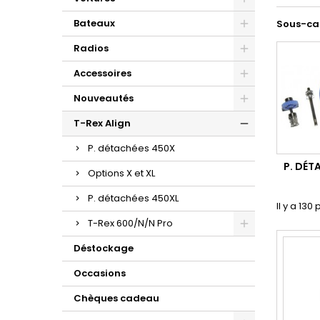
Bateaux
Sous-ca
Radios
Accessoires
Nouveautés
T-Rex Align
P. détachées 450X
P. DÉT
Options X et XL
P. détachées 450XL
Il y a 130
T-Rex 600/N/N Pro
Déstockage
Occasions
Chèques cadeau