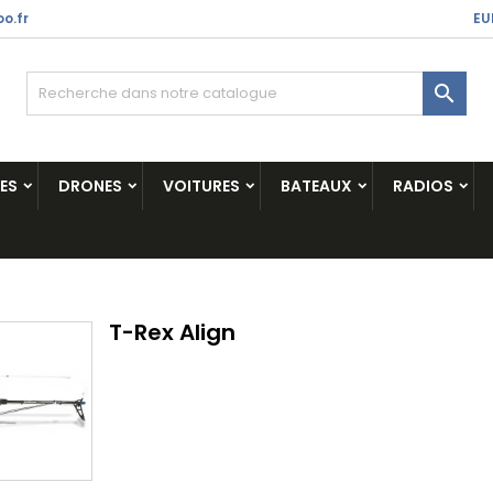
o.fr
EU

ES
DRONES
VOITURES
BATEAUX
RADIOS
T-Rex Align