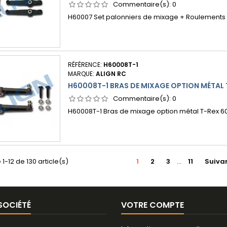
Commentaire(s):
0
H60007 Set palonniers de mixage + Roulements 
RÉFÉRENCE:
H60008T-1
MARQUE:
ALIGN RC
H60008T-1 BRAS DE MIXAGE OPTION MÉTAL 
Commentaire(s):
0
H60008T-1 Bras de mixage option métal T-Rex 6
 1-12 de 130 article(s)
1
2
3
…
11
Suiva
SOCIÉTÉ
VOTRE COMPTE