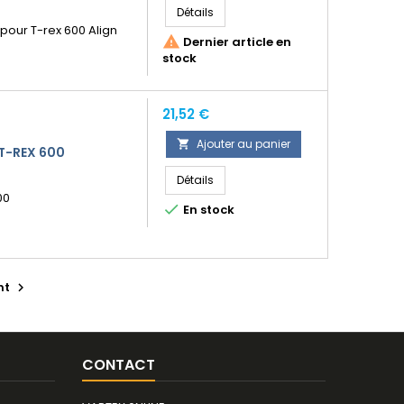
Détails
pour T-rex 600 Align

Dernier article en
stock
Prix
21,52 €
Ajouter au panier

T-REX 600
Détails
00

En stock
nt

CONTACT