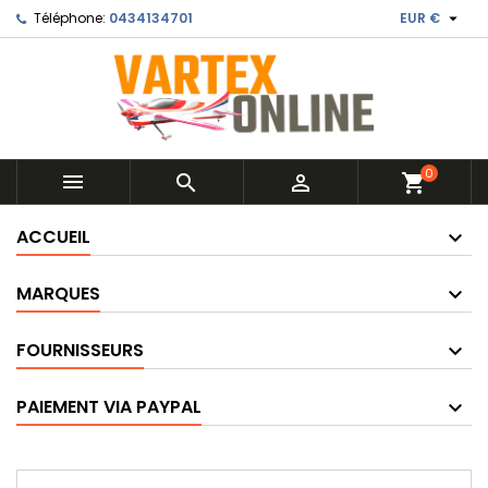

Téléphone:
0434134701
EUR €
0



shopping_cart
ACCUEIL
MARQUES
FOURNISSEURS
PAIEMENT VIA PAYPAL