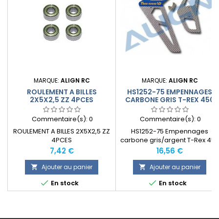
MARQUE:
ALIGN RC
MARQUE:
ALIGN RC
ROULEMENT A BILLES
HS1252-75 EMPENNAGES
2X5X2,5 ZZ 4PCES
CARBONE GRIS T-REX 450
Commentaire(s):
0
Commentaire(s):
0
ROULEMENT A BILLES 2X5X2,5 ZZ
HS1252-75 Empennages
4PCES
carbone gris/argent T-Rex 450
Prix
Prix
7,42 €
16,56 €
Ajouter au panier
Ajouter au panier




En stock
En stock