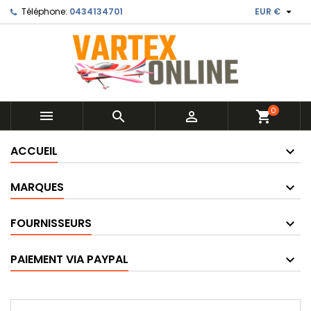

Téléphone:
0434134701
EUR €
0



shopping_cart
ACCUEIL
MARQUES
FOURNISSEURS
PAIEMENT VIA PAYPAL