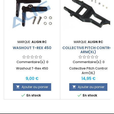
MARQUE:
ALIGN RC
MARQUE:
ALIGN RC
WASHOUT T-REX 450
COLLECTIVE PITCH CONTRO
ARM(XL)
Commentaire(s):
0
Commentaire(s):
0
Washout T-Rex 450
Collective Pitch Control
Arm(XL)
Prix
Prix
9,00 €
14,95 €
Ajouter au panier
Ajouter au panier




En stock
En stock