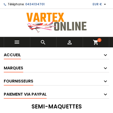

Téléphone:
0434134701
EUR €
0



shopping_cart
ACCUEIL
MARQUES
FOURNISSEURS
PAIEMENT VIA PAYPAL
SEMI-MAQUETTES