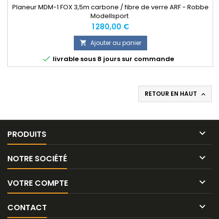
Planeur MDM-1 FOX 3,5m carbone / fibre de verre ARF - Robbe
Modellsport
Prix
1 280,00 €
Ajouter au panier


livrable sous 8 jours sur commande
RETOUR EN HAUT


PRODUITS

NOTRE SOCIÉTÉ

VOTRE COMPTE

CONTACT