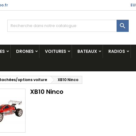
o.fr
EU

ES
DRONES
VOITURES
BATEAUX
RADIOS
tachées/options voiture
XB10 Ninco
XB10 Ninco