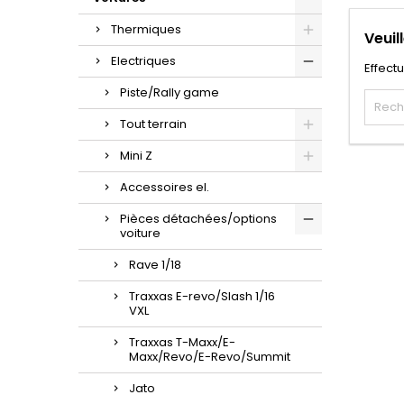
Thermiques
Veuil
Electriques
Effect
Piste/Rally game
Tout terrain
Mini Z
Accessoires el.
Pièces détachées/options
voiture
Rave 1/18
Traxxas E-revo/Slash 1/16
VXL
Traxxas T-Maxx/E-
Maxx/Revo/E-Revo/Summit
Jato