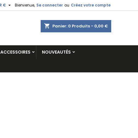

R €
Bienvenue,
Se connecter
ou
Créez votre compte
shopping_cart
Panier:
0
Produits - 0,00 €
ACCESSOIRES
NOUVEAUTÉS