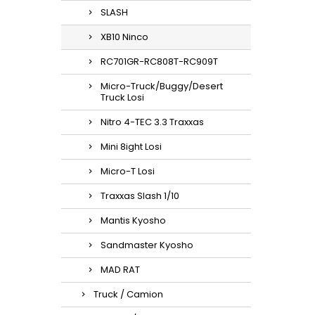
SLASH
XB10 Ninco
RC701GR-RC808T-RC909T
Micro-Truck/Buggy/Desert
Truck Losi
Nitro 4-TEC 3.3 Traxxas
Mini 8ight Losi
Micro-T Losi
Traxxas Slash 1/10
Mantis Kyosho
Sandmaster Kyosho
MAD RAT
Truck / Camion