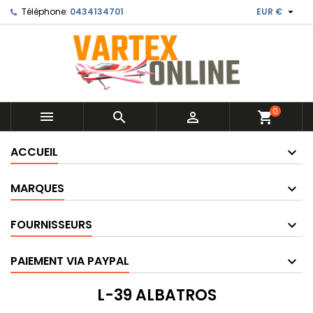

Téléphone:
0434134701
EUR €
0



shopping_cart
ACCUEIL
MARQUES
FOURNISSEURS
PAIEMENT VIA PAYPAL
L-39 ALBATROS