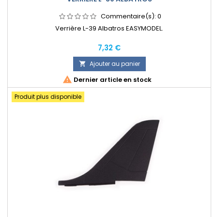
Commentaire(s):
0
Verrière L-39 Albatros EASYMODEL.
Prix
7,32 €
Ajouter au panier


Dernier article en stock
Produit plus disponible