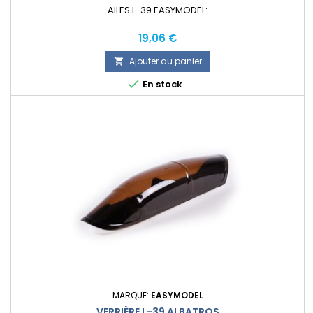
AILES L-39 EASYMODEL:
Prix
19,06 €
Ajouter au panier


En stock
MARQUE:
EASYMODEL
VERRIÈRE L-39 ALBATROS