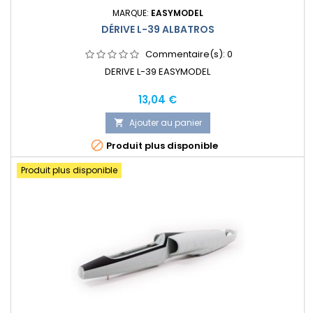
MARQUE:
EASYMODEL
DÉRIVE L-39 ALBATROS
Commentaire(s):
0
DERIVE L-39 EASYMODEL
Prix
13,04 €
Ajouter au panier


Produit plus disponible
Produit plus disponible