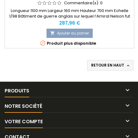
Commentaire(s):
0
Longueur 1100 mm Largeur 160 mm Hauteur 700 mm Echelle
1/98 Bâtiment de guerre anglais sur lequel l‘Amiral Nelson fut
mortellement bléssé durant la bataille de Trafalgar.
Prix
287,96 €
Construction par couples et double bordée. Accastillage
complet inclus. Plan très détaillé et bois découpé au laser
Ajouter au panier

avec accastillage.

Produit plus disponible
RETOUR EN HAUT


PRODUITS

NOTRE SOCIÉTÉ

VOTRE COMPTE

CONTACT