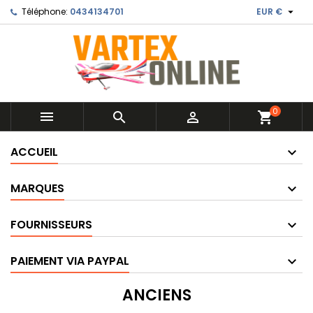

Téléphone:
0434134701
EUR €
0



shopping_cart
ACCUEIL
MARQUES
FOURNISSEURS
PAIEMENT VIA PAYPAL
ANCIENS