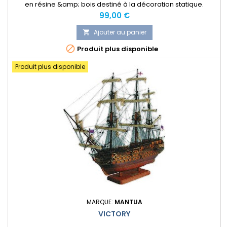
en résine &amp; bois destiné à la décoration statique.
Prix
99,00 €
Ajouter au panier


Produit plus disponible
Produit plus disponible
MARQUE:
MANTUA
VICTORY