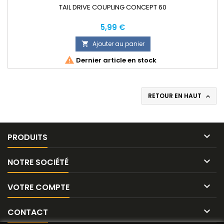
TAIL DRIVE COUPLING CONCEPT 60
Prix
5,99 €
Ajouter au panier


Dernier article en stock
RETOUR EN HAUT


PRODUITS

NOTRE SOCIÉTÉ

VOTRE COMPTE

CONTACT