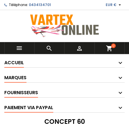

Téléphone:
0434134701
EUR €
0



shopping_cart
ACCUEIL
MARQUES
FOURNISSEURS
PAIEMENT VIA PAYPAL
CONCEPT 60