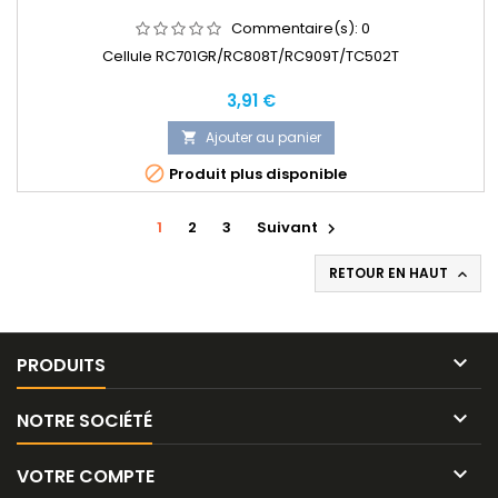
Commentaire(s):
0
Cellule RC701GR/RC808T/RC909T/TC502T
Prix
3,91 €
Ajouter au panier


Produit plus disponible
1
2
3
Suivant

RETOUR EN HAUT


PRODUITS

NOTRE SOCIÉTÉ

VOTRE COMPTE