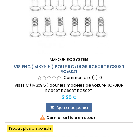
MARQUE:
RC SYSTEM
VIS FHC ( M3X9,5 ) POUR RC701GR RC909T RC808T
RC502T
Commentaire(s):
0
Vis FHC ( M3x9,5 ) pour les modèles de voiture RC701GR
RC909T RC808T RC502T
Prix
3,20 €
Ajouter au panier


Dernier article en stock
Produit plus disponible