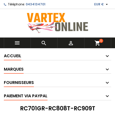

Téléphone:
0434134701
EUR €
0



shopping_cart
ACCUEIL
MARQUES
FOURNISSEURS
PAIEMENT VIA PAYPAL
RC701GR-RC808T-RC909T