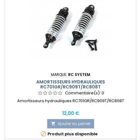
MARQUE:
RC SYSTEM
AMORTISSEURS HYDRAULIQUES
RC701GR/RC909T/RC808T
Commentaire(s):
0
Amortisseurs hydrauliques RC701GR/RC909T/RC808T
Prix
12,00 €
Ajouter au panier


Produit plus disponible