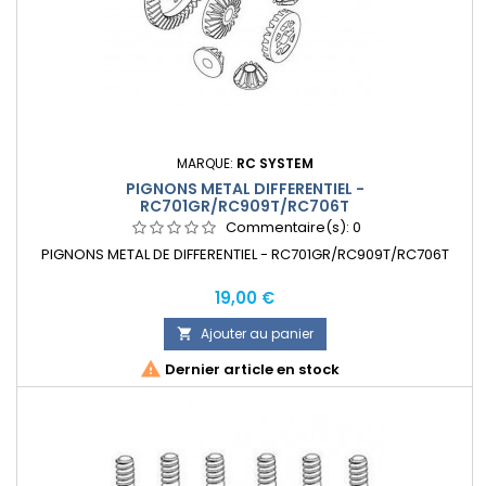
MARQUE:
RC SYSTEM
PIGNONS METAL DIFFERENTIEL -
RC701GR/RC909T/RC706T
Commentaire(s):
0
PIGNONS METAL DE DIFFERENTIEL - RC701GR/RC909T/RC706T
Prix
19,00 €
Ajouter au panier


Dernier article en stock