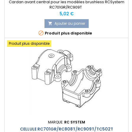
Cardan avant central pour les modèles brushless RCSystem
RC701GR/RC909T
Prix
5,02 €
Ajouter au panier


Produit plus disponible
Produit plus disponible
MARQUE:
RC SYSTEM
CELLULE RC701GR/RC808T/RC909T/TC502T