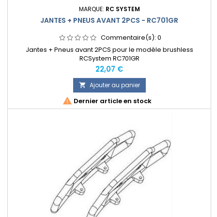
MARQUE:
RC SYSTEM
JANTES + PNEUS AVANT 2PCS - RC701GR
Commentaire(s):
0
Jantes + Pneus avant 2PCS pour le modèle brushless
RCSystem RC701GR
Prix
22,07 €
Ajouter au panier


Dernier article en stock