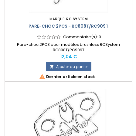
MARQUE:
RC SYSTEM
PARE-CHOC 2PCS - RC808T/RC909T
Commentaire(s):
0
Pare-choc 2PCS pour modèles brushless RCSystem
RC808T/RC909T
Prix
12,04 €
Ajouter au panier


Dernier article en stock