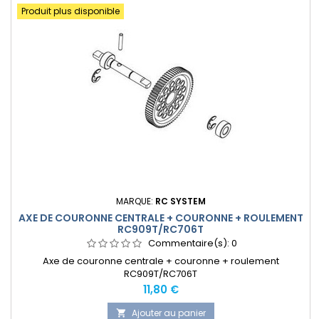
Produit plus disponible
MARQUE:
RC SYSTEM
AXE DE COURONNE CENTRALE + COURONNE + ROULEMENT
RC909T/RC706T
Commentaire(s):
0
Axe de couronne centrale + couronne + roulement
RC909T/RC706T
Prix
11,80 €
Ajouter au panier
