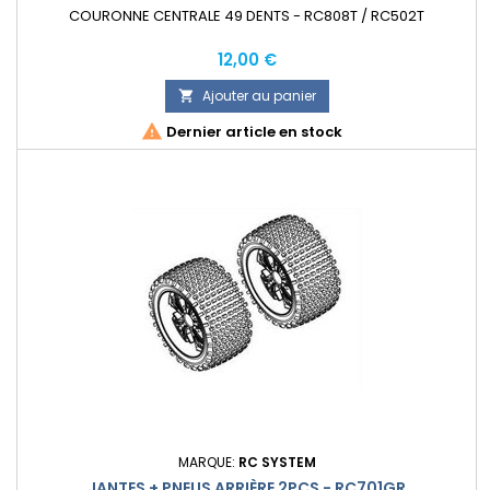
COURONNE CENTRALE 49 DENTS - RC808T / RC502T
Prix
12,00 €
Ajouter au panier


Dernier article en stock
MARQUE:
RC SYSTEM
JANTES + PNEUS ARRIÈRE 2PCS - RC701GR