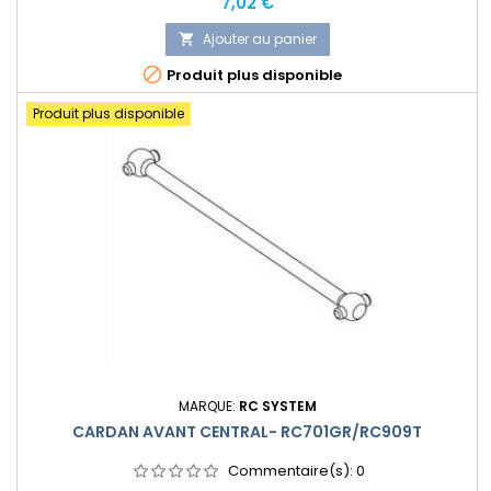
Prix
7,02 €
Ajouter au panier


Produit plus disponible
Produit plus disponible
MARQUE:
RC SYSTEM
CARDAN AVANT CENTRAL- RC701GR/RC909T
Commentaire(s):
0