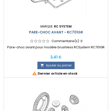
MARQUE:
RC SYSTEM
PARE-CHOC AVANT - RC701GR
Commentaire(s):
0
Pare-choc avant pour modèle brushless RCSystem RC701GR
Prix
3,41 €
Ajouter au panier


Dernier article en stock