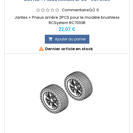
Commentaire(s):
0
Jantes + Pneus arrière 2PCS pour le modèle brushless
RCSystem RC701GR
Prix
22,07 €
Ajouter au panier


Dernier article en stock