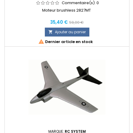
Commentaire(s):
0
Moteur brushless 2827MT
Prix
Prix
35,40 €
59,00 €
normal
Ajouter au panier


Dernier article en stock
MARQUE:
RC SYSTEM