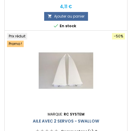
Prix
4,11 €
Ajouter au panier


En stock
Prix réduit
-50%
Promo !
MARQUE:
RC SYSTEM
AILE AVEC 2 SERVOS - SWALLOW