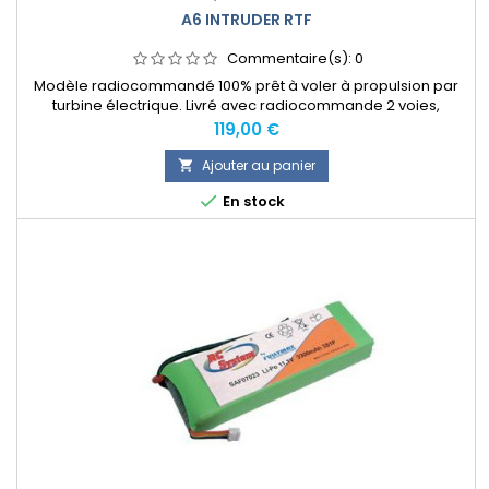
A6 INTRUDER RTF
Commentaire(s):
0
Modèle radiocommandé 100% prêt à voler à propulsion par
turbine électrique. Livré avec radiocommande 2 voies,
batterie rechargeable Ni-Mh, chargeur rapide sur piles et
Prix
119,00 €
socle d'exposition.
Ajouter au panier


En stock