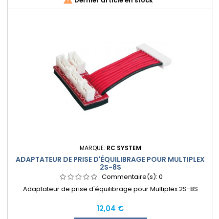

Dernier article en stock
MARQUE:
RC SYSTEM
ADAPTATEUR DE PRISE D'ÉQUILIBRAGE POUR MULTIPLEX
2S-8S
Commentaire(s):
0
Adaptateur de prise d'équilibrage pour Multiplex 2S-8S
Prix
12,04 €