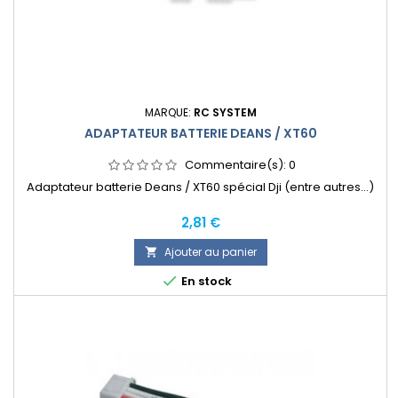
MARQUE:
RC SYSTEM
ADAPTATEUR BATTERIE DEANS / XT60
Commentaire(s):
0
Adaptateur batterie Deans / XT60 spécial Dji (entre autres...)
Prix
2,81 €
Ajouter au panier


En stock