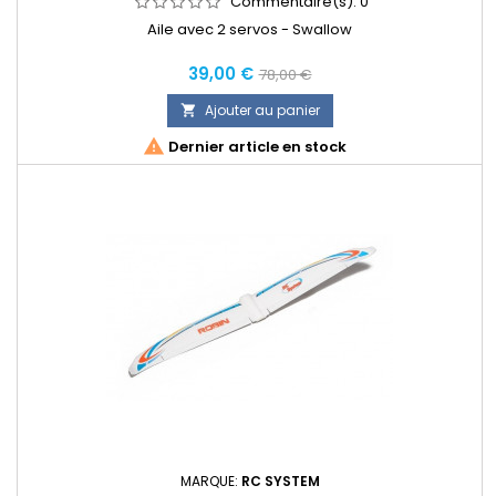
Commentaire(s):
0
Aile avec 2 servos - Swallow
Prix
Prix
39,00 €
78,00 €
normal
Ajouter au panier


Dernier article en stock
MARQUE:
RC SYSTEM