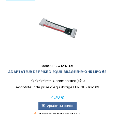
MARQUE:
RC SYSTEM
ADAPTATEUR DE PRISE D'ÉQUILIBRAGE EHR-XHR LIPO 6S
Commentaire(s):
0
Adaptateur de prise d'équilibrage EHR-XHR lipo 6S
Prix
4,70 €
Ajouter au panier
