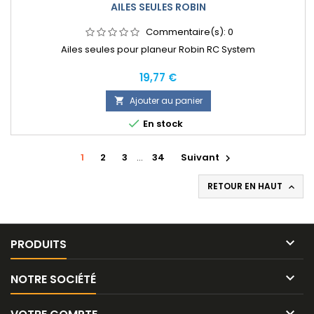
AILES SEULES ROBIN
Commentaire(s):
0
Ailes seules pour planeur Robin RC System
Prix
19,77 €
Ajouter au panier


En stock
1
2
3
…
34
Suivant

RETOUR EN HAUT


PRODUITS

NOTRE SOCIÉTÉ
