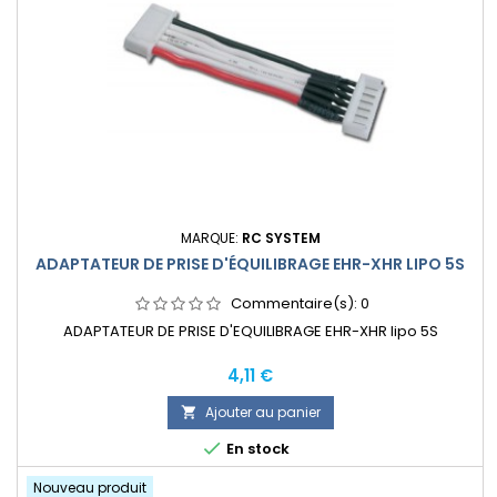
MARQUE:
RC SYSTEM
ADAPTATEUR DE PRISE D'ÉQUILIBRAGE EHR-XHR LIPO 5S
Commentaire(s):
0
ADAPTATEUR DE PRISE D'EQUILIBRAGE EHR-XHR lipo 5S
Prix
4,11 €
Ajouter au panier


En stock
Nouveau produit