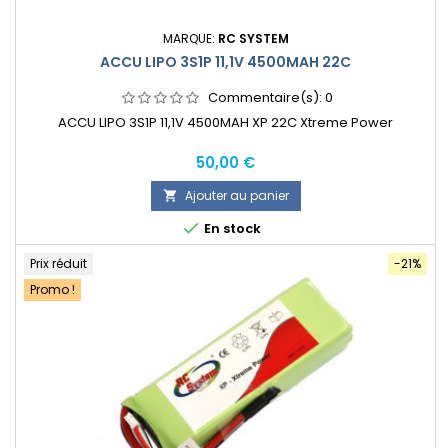
MARQUE:
RC SYSTEM
ACCU LIPO 3S1P 11,1V 4500MAH 22C
Commentaire(s):
0
ACCU LIPO 3S1P 11,1V 4500MAH XP 22C Xtreme Power
Prix
50,00 €
Ajouter au panier


En stock
Prix réduit
-21%
Promo !