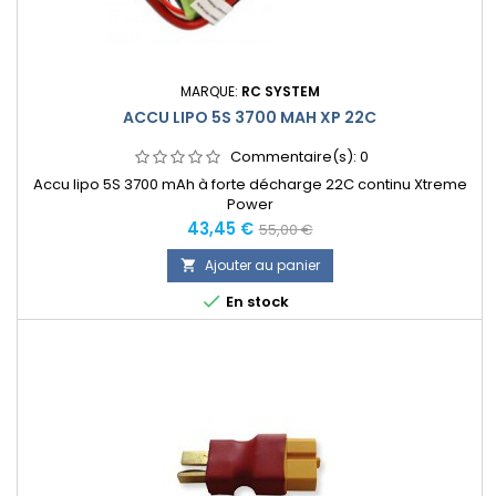
MARQUE:
RC SYSTEM
ACCU LIPO 5S 3700 MAH XP 22C
Commentaire(s):
0
Accu lipo 5S 3700 mAh à forte décharge 22C continu Xtreme
Power
Prix
Prix
43,45 €
55,00 €
normal
Ajouter au panier


En stock