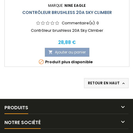
MARQUE:
NINE EAGLE
CONTRÔLEUR BRUSHLESS 20A SKY CLIMBER
Commentaire(s):
0
Contrôleur brushless 20A Sky Climber
Prix
28,88 €
Ajouter au panier


Produit plus disponible
RETOUR EN HAUT


PRODUITS

NOTRE SOCIÉTÉ