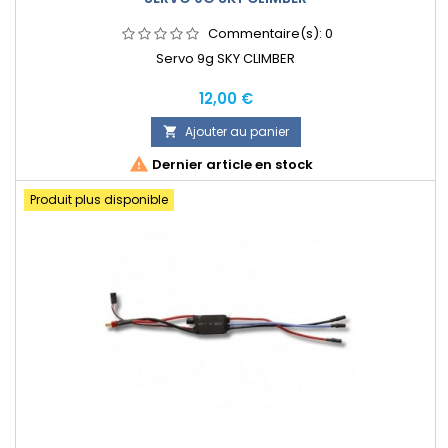
Commentaire(s):
0
Servo 9g SKY CLIMBER
Prix
12,00 €
Ajouter au panier


Dernier article en stock
Produit plus disponible