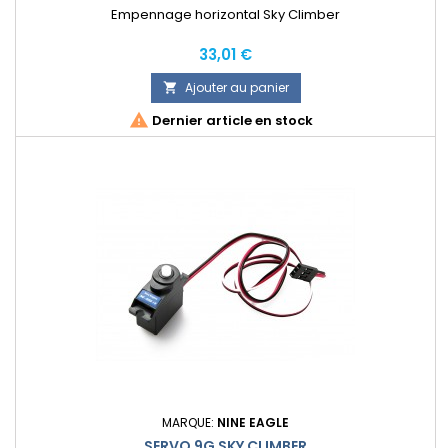
Empennage horizontal Sky Climber
Prix
33,01 €
Ajouter au panier


Dernier article en stock
MARQUE:
NINE EAGLE
SERVO 9G SKY CLIMBER