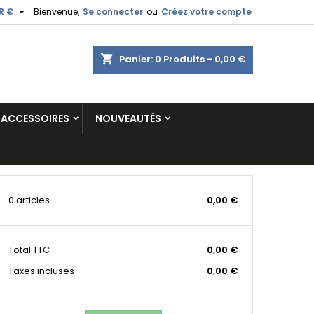

R €
Bienvenue,
Se connecter
ou
Créez votre compte
shopping_cart
Panier:
0
Produits - 0,00 €
ACCESSOIRES
NOUVEAUTÉS
0 articles
0,00 €
Total
TTC
0,00 €
Taxes incluses
0,00 €