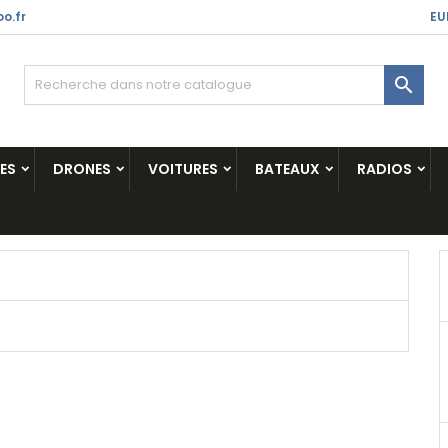
o.fr
EU

ES
DRONES
VOITURES
BATEAUX
RADIOS