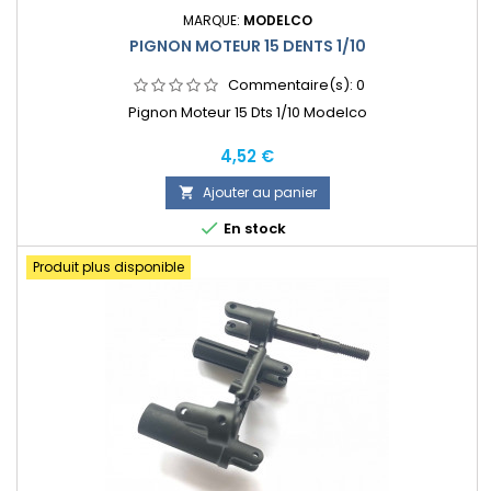
MARQUE:
MODELCO
PIGNON MOTEUR 15 DENTS 1/10
Commentaire(s):
0
Pignon Moteur 15 Dts 1/10 Modelco
Prix
4,52 €
Ajouter au panier


En stock
Produit plus disponible