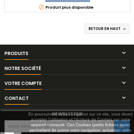

Produit plus disponible
RETOUR EN HAUT


PRODUITS

NOTRE SOCIÉTÉ

VOTRE COMPTE

CONTACT
NEWSLETTER
En poursuivant votre navigation sur ce site, vous devez
accepter l’utilisation et l'écriture de Cookies sur votre
appareil connecté. Ces Cookies (petits fichiers texte)
permettent de suivre votre navigation, actualiser votre