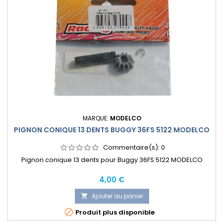
MARQUE:
MODELCO
PIGNON CONIQUE 13 DENTS BUGGY 36FS 5122 MODELCO
Commentaire(s):
0
Pignon conique 13 dents pour Buggy 36FS 5122 MODELCO
Prix
4,00 €
Ajouter au panier


Produit plus disponible