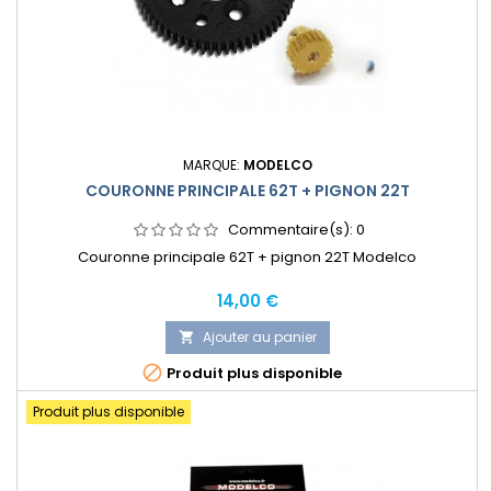
MARQUE:
MODELCO
COURONNE PRINCIPALE 62T + PIGNON 22T
Commentaire(s):
0
Couronne principale 62T + pignon 22T Modelco
Prix
14,00 €
Ajouter au panier


Produit plus disponible
Produit plus disponible