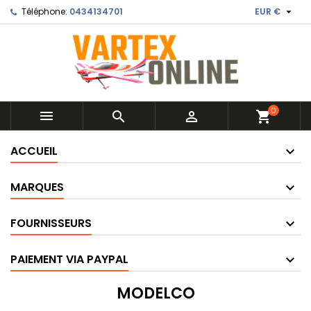

Téléphone:
0434134701
EUR €
0



shopping_cart
ACCUEIL
MARQUES
FOURNISSEURS
PAIEMENT VIA PAYPAL
MODELCO