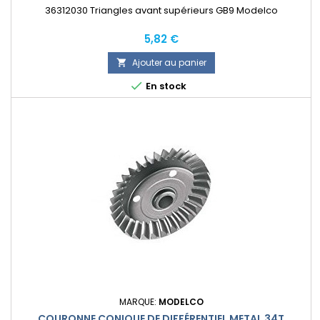
36312030 Triangles avant supérieurs GB9 Modelco
Prix
5,82 €
Ajouter au panier


En stock
MARQUE:
MODELCO
COURONNE CONIQUE DE DIFFÉRENTIEL METAL 34T