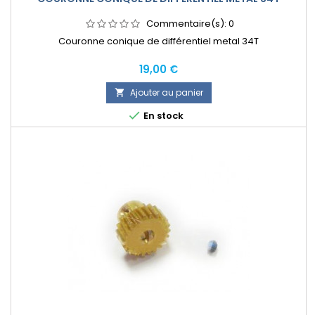
Commentaire(s):
0
Couronne conique de différentiel metal 34T
Prix
19,00 €
Ajouter au panier


En stock