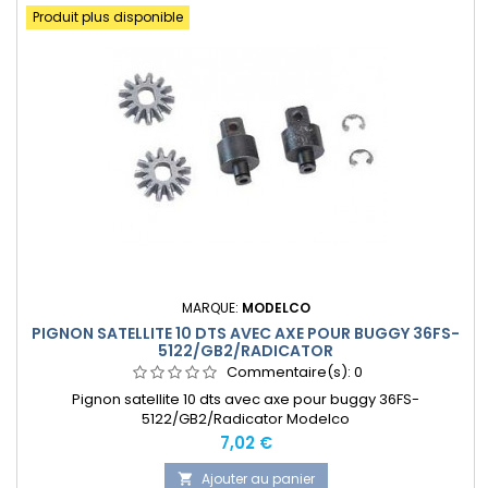
Produit plus disponible
MARQUE:
MODELCO
PIGNON SATELLITE 10 DTS AVEC AXE POUR BUGGY 36FS-
5122/GB2/RADICATOR
Commentaire(s):
0
Pignon satellite 10 dts avec axe pour buggy 36FS-
5122/GB2/Radicator Modelco
Prix
7,02 €
Ajouter au panier
