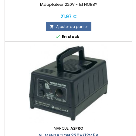
1Adaptateur 220V - 1st HOBBY
Prix
21,97 €
Ajouter au panier


En stock
MARQUE:
A2PRO
ALIMENTATION 220V/12V 5A