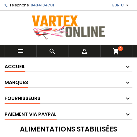

Téléphone:
0434134701
EUR €
0



shopping_cart
ACCUEIL
MARQUES
FOURNISSEURS
PAIEMENT VIA PAYPAL
ALIMENTATIONS STABILISÉES