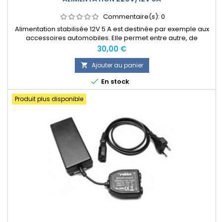
Commentaire(s):
0
Alimentation stabilisée 12V 5 A est destinée par exemple aux
accessoires automobiles. Elle permet entre autre, de
brancher une glacière 60W 12V sur le secteur 220V.
Prix
30,00 €
Ajouter au panier


En stock
Produit plus disponible