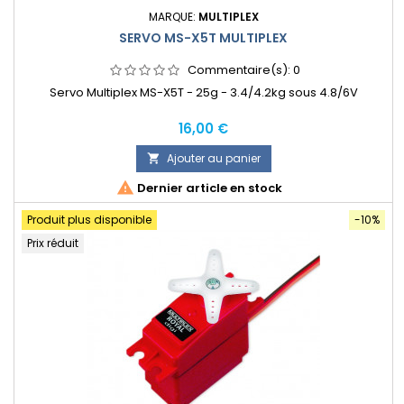
MARQUE:
MULTIPLEX
SERVO MS-X5T MULTIPLEX
Commentaire(s):
0
Servo Multiplex MS-X5T - 25g - 3.4/4.2kg sous 4.8/6V
Prix
16,00 €
Ajouter au panier


Dernier article en stock
Produit plus disponible
-10%
Prix réduit