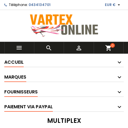

Téléphone:
0434134701
EUR €
0



shopping_cart
ACCUEIL
MARQUES
FOURNISSEURS
PAIEMENT VIA PAYPAL
MULTIPLEX