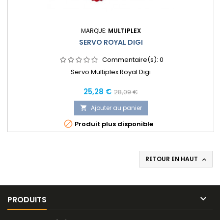
MARQUE:
MULTIPLEX
SERVO ROYAL DIGI
Commentaire(s):
0
Servo Multiplex Royal Digi
Prix
Prix
25,28 €
28,09 €
normal
Ajouter au panier


Produit plus disponible
RETOUR EN HAUT


PRODUITS