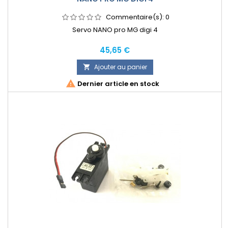
Commentaire(s):
0
Servo NANO pro MG digi 4
Prix
45,65 €
Ajouter au panier


Dernier article en stock