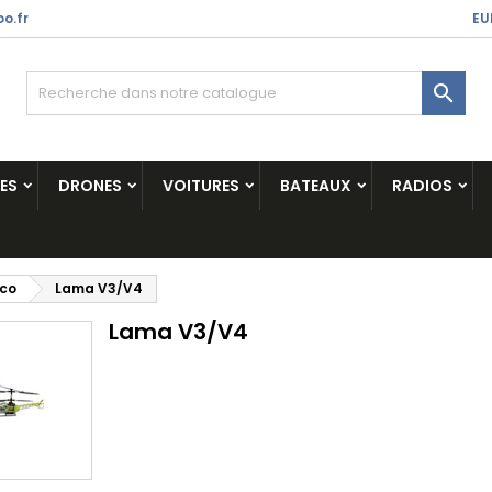
o.fr
EU

ES
DRONES
VOITURES
BATEAUX
RADIOS
ico
Lama V3/V4
Lama V3/V4