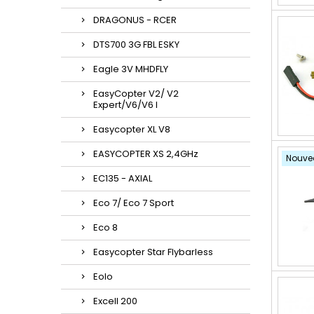
DRAGONUS - RCER
DTS700 3G FBL ESKY
Eagle 3V MHDFLY
EasyCopter V2/ V2
Expert/V6/V6 l
Easycopter XL V8
EASYCOPTER XS 2,4GHz
Nouve
EC135 - AXIAL
Eco 7/ Eco 7 Sport
Eco 8
Easycopter Star Flybarless
Eolo
Excell 200