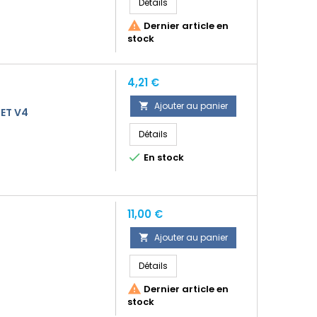
Détails

Dernier article en
stock
Prix
4,21 €
Ajouter au panier

 ET V4
Détails

En stock
Prix
11,00 €
Ajouter au panier

Détails

Dernier article en
stock