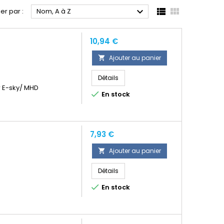



ier par :
Nom, A à Z
Prix
10,94 €
Ajouter au panier

Détails
r E-sky/ MHD

En stock
Prix
7,93 €
Ajouter au panier

Détails

En stock