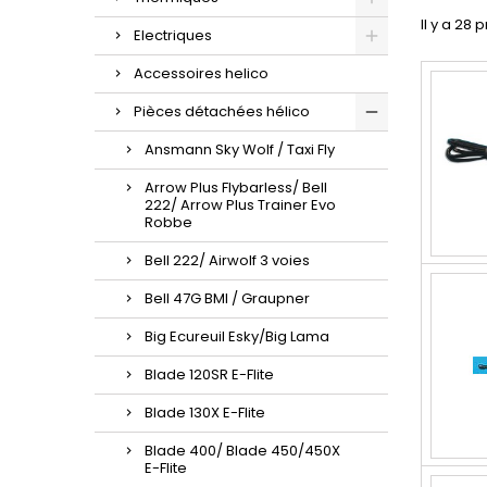
Il y a 28 
Electriques
Accessoires helico
Pièces détachées hélico
Ansmann Sky Wolf / Taxi Fly
Arrow Plus Flybarless/ Bell
222/ Arrow Plus Trainer Evo
Robbe
Bell 222/ Airwolf 3 voies
Bell 47G BMI / Graupner
Big Ecureuil Esky/Big Lama
Blade 120SR E-Flite
Blade 130X E-Flite
Blade 400/ Blade 450/450X
E-Flite