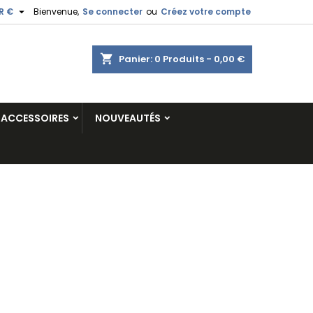

R €
Bienvenue,
Se connecter
ou
Créez votre compte
shopping_cart
Panier:
0
Produits - 0,00 €
ACCESSOIRES
NOUVEAUTÉS