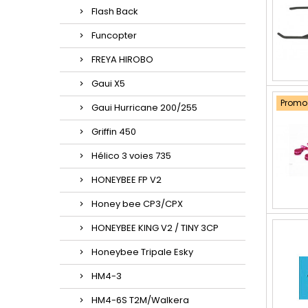
Flash Back
Funcopter
FREYA HIROBO
Gaui X5
Promo 
Gaui Hurricane 200/255
Griffin 450
Hélico 3 voies 735
HONEYBEE FP V2
Honey bee CP3/CPX
HONEYBEE KING V2 / TINY 3CP
Honeybee Tripale Esky
HM4-3
HM4-6S T2M/Walkera