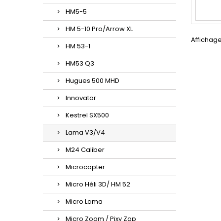
HM5-5
HM 5-10 Pro/Arrow XL
Affichage
HM 53-1
HM53 Q3
Hugues 500 MHD
Innovator
Kestrel SX500
Lama V3/V4
M24 Caliber
Microcopter
Micro Héli 3D/ HM 52
Micro Lama
Micro Zoom / Pixy Zap