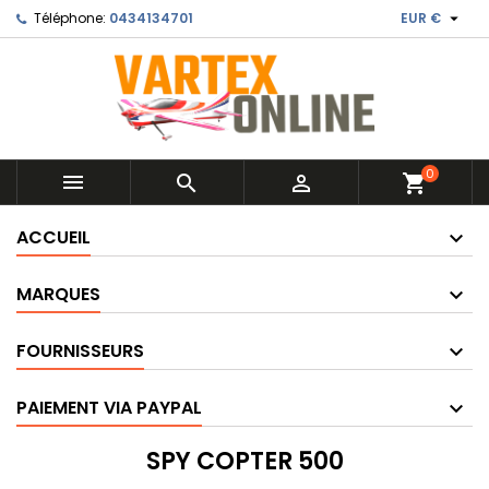

Téléphone:
0434134701
EUR €
0



shopping_cart
ACCUEIL
MARQUES
FOURNISSEURS
PAIEMENT VIA PAYPAL
SPY COPTER 500