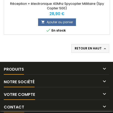
Réception + électronique 40Mhz Spycopter Millitaire (Spy
Copter 500)
Prix
28,90 €
Ajouter au panier


En stock
RETOUR EN HAUT


PRODUITS

NOTRE SOCIÉTÉ

VOTRE COMPTE

CONTACT