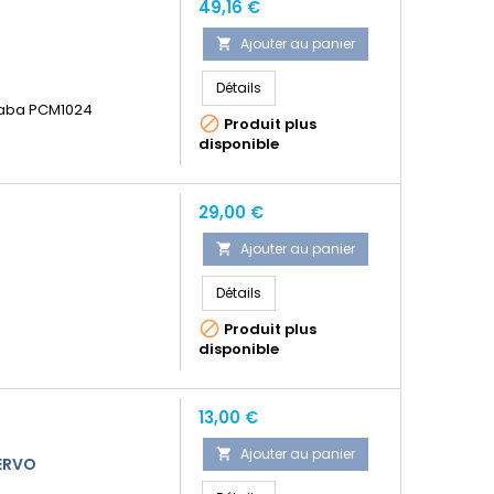
Prix
49,16 €
Ajouter au panier

Détails
taba PCM1024

Produit plus
disponible
Prix
29,00 €
Ajouter au panier

Détails

Produit plus
disponible
Prix
13,00 €
Ajouter au panier

SERVO