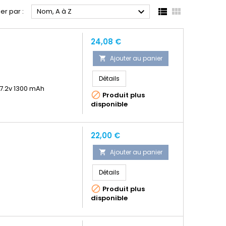



ier par :
Nom, A à Z
Prix
24,08 €
Ajouter au panier

Détails
 7.2v 1300 mAh

Produit plus
disponible
Prix
22,00 €
Ajouter au panier

Détails

Produit plus
disponible