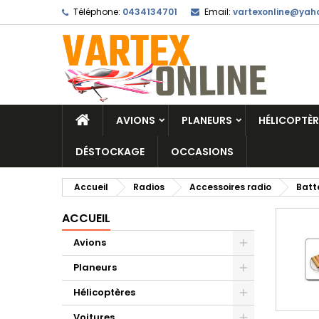
Téléphone:
0434134701
Email:
vartexonline@yaho
AVIONS
PLANEURS
HÉLICOPTÈR
DÉSTOCKAGE
OCCASIONS
Accueil
Radios
Accessoires radio
Batt
ACCUEIL
Avions
Planeurs
Hélicoptères
Voitures