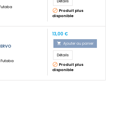
Détails
 Futaba

Produit plus
disponible
Prix
13,00 €
Ajouter au panier

SERVO
Détails
o Futaba

Produit plus
disponible