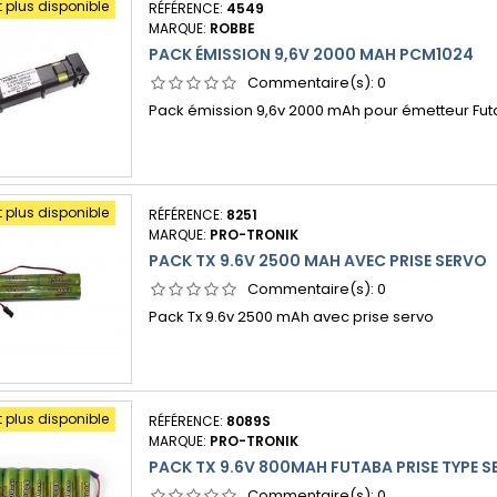
t plus disponible
RÉFÉRENCE:
4549
MARQUE:
ROBBE
PACK ÉMISSION 9,6V 2000 MAH PCM1024
Commentaire(s):
0
Pack émission 9,6v 2000 mAh pour émetteur Fu
t plus disponible
RÉFÉRENCE:
8251
MARQUE:
PRO-TRONIK
PACK TX 9.6V 2500 MAH AVEC PRISE SERVO
Commentaire(s):
0
Pack Tx 9.6v 2500 mAh avec prise servo
t plus disponible
RÉFÉRENCE:
8089S
MARQUE:
PRO-TRONIK
PACK TX 9.6V 800MAH FUTABA PRISE TYPE 
Commentaire(s):
0