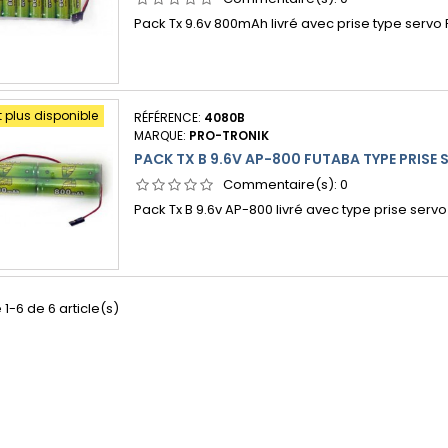
Pack Tx 9.6v 800mAh livré avec prise type servo
t plus disponible
RÉFÉRENCE:
4080B
MARQUE:
PRO-TRONIK
PACK TX B 9.6V AP-800 FUTABA TYPE PRISE 
Commentaire(s):
0
Pack Tx B 9.6v AP-800 livré avec type prise serv
 1-6 de 6 article(s)