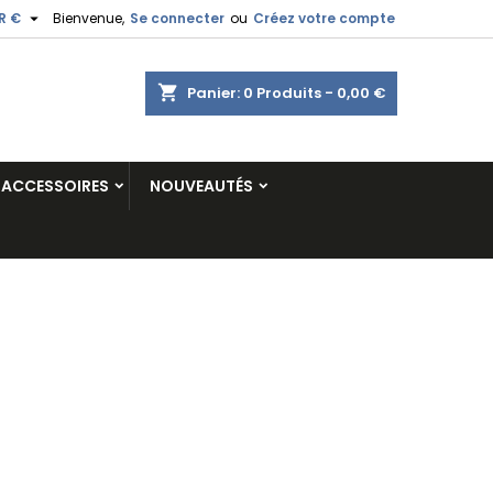

R €
Bienvenue,
Se connecter
ou
Créez votre compte
shopping_cart
Panier:
0
Produits - 0,00 €
ACCESSOIRES
NOUVEAUTÉS