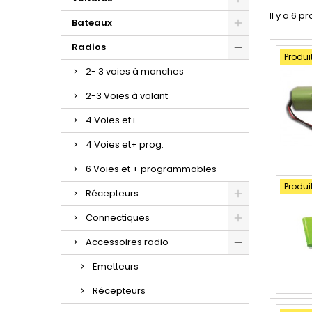
Il y a 6 pr
Bateaux
Radios
Produi
2- 3 voies à manches
2-3 Voies à volant
4 Voies et+
4 Voies et+ prog.
6 Voies et + programmables
Produi
Récepteurs
Connectiques
Accessoires radio
Emetteurs
Récepteurs