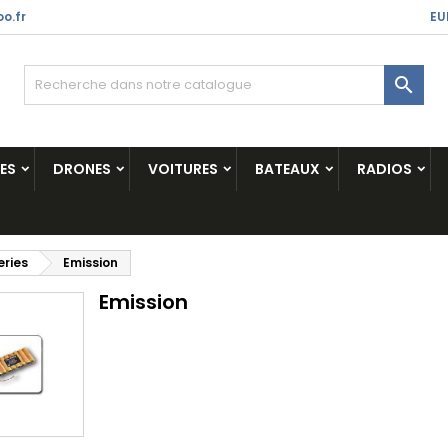
o.fr
EU

ES
DRONES
VOITURES
BATEAUX
RADIOS
eries
Emission
Emission