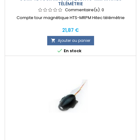
TÉLÉMÉTRIE
Commentaire(s):
0
Compte tour magnétique HTS-MRPM Hitec télémétrie
Prix
21,87 €
Ajouter au panier


En stock