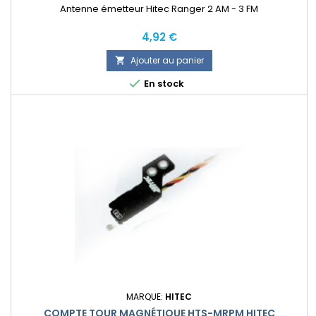
Antenne émetteur Hitec Ranger 2 AM - 3 FM
Prix
4,92 €
Ajouter au panier


En stock
MARQUE:
HITEC
COMPTE TOUR MAGNÉTIQUE HTS-MRPM HITEC