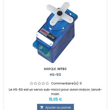
MARQUE:
HITEC
HS-50
Commentaire(s):
0
Le HS-50 est un servo sub-micro pour avion indoor, lancé-
main.
Prix
15,05 €
Ajouter au panier
