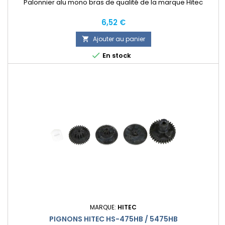
Palonnier alu mono bras de qualité de la marque Hitec
Prix
6,52 €
Ajouter au panier


En stock
MARQUE:
HITEC
PIGNONS HITEC HS-475HB / 5475HB