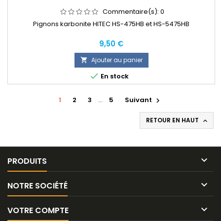
Commentaire(s):
0
Pignons karbonite HITEC HS-475HB et HS-5475HB
Prix
9,50 €
Ajouter au panier


En stock
1
2
3
…
5
Suivant

RETOUR EN HAUT


PRODUITS

NOTRE SOCIÉTÉ

VOTRE COMPTE