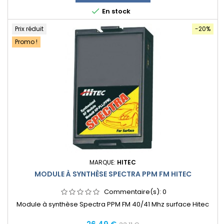

En stock
Prix réduit
-20%
Promo !
MARQUE:
HITEC
MODULE À SYNTHÈSE SPECTRA PPM FM HITEC
Commentaire(s):
0
Module à synthèse Spectra PPM FM 40/41 Mhz surface Hitec
Prix
Prix