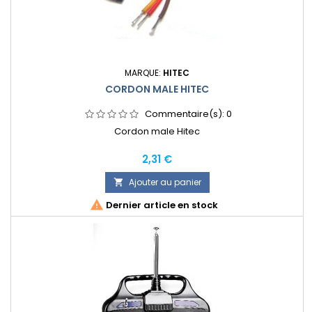
MARQUE:
HITEC
CORDON MALE HITEC
Commentaire(s):
0
Cordon male Hitec
Prix
2,31 €
Ajouter au panier


Dernier article en stock