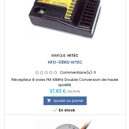
MARQUE:
HITEC
HFD-08RD HITEC
Commentaire(s):
0
Récepteur 8 voies FM 41MHz Double Conversion de haute
qualité.
Prix
Prix
37,83 €
58,19 €
normal
Ajouter au panier


En stock