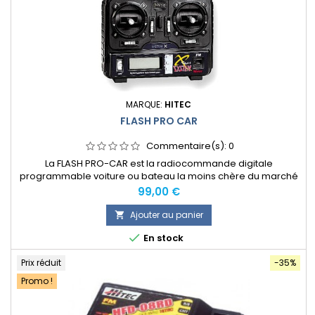
MARQUE:
HITEC
FLASH PRO CAR
Commentaire(s):
0
La FLASH PRO-CAR est la radiocommande digitale
programmable voiture ou bateau la moins chère du marché
Prix
99,00 €
Ajouter au panier


En stock
Prix réduit
-35%
Promo !