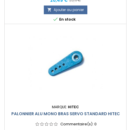
26,49 €
33,11 €
normal
Ajouter au panier


En stock
MARQUE:
HITEC
PALONNIER ALU MONO BRAS SERVO STANDARD HITEC
Commentaire(s):
0