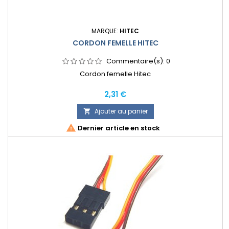
MARQUE:
HITEC
CORDON FEMELLE HITEC
Commentaire(s):
0
Cordon femelle Hitec
Prix
2,31 €
Ajouter au panier


Dernier article en stock