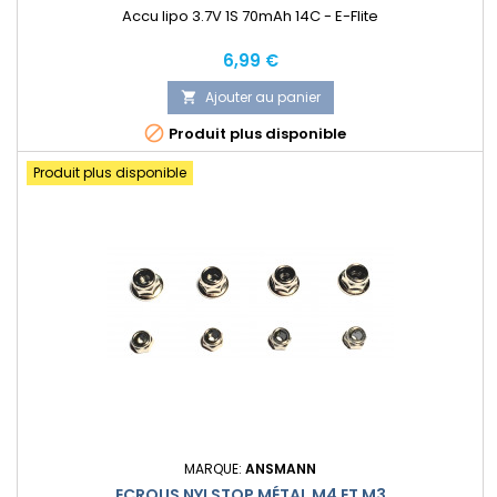
Accu lipo 3.7V 1S 70mAh 14C - E-Flite
Prix
6,99 €
Ajouter au panier


Produit plus disponible
Produit plus disponible
MARQUE:
ANSMANN
ECROUS NYLSTOP MÉTAL M4 ET M3