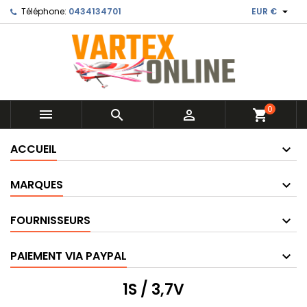

Téléphone:
0434134701
EUR €
0



shopping_cart
ACCUEIL
MARQUES
FOURNISSEURS
PAIEMENT VIA PAYPAL
1S / 3,7V