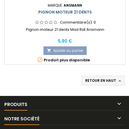
MARQUE:
ANSMANN
PIGNON MOTEUR 21 DENTS
Commentaire(s):
0
Pignon moteur 21 dents Mad Rat Ansmann
Prix
5,90 €
Ajouter au panier


Produit plus disponible
RETOUR EN HAUT


PRODUITS

NOTRE SOCIÉTÉ