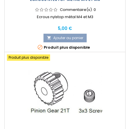
Commentaire(s):
0
Ecrous nylstop métal M4 et M3
Prix
5,00 €
Ajouter au panier


Produit plus disponible
Produit plus disponible