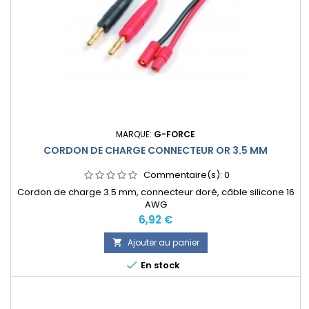
MARQUE:
G-FORCE
CORDON DE CHARGE CONNECTEUR OR 3.5 MM
Commentaire(s):
0
Cordon de charge 3.5 mm, connecteur doré, câble silicone 16
AWG
Prix
6,92 €
Ajouter au panier


En stock