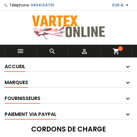

Téléphone:
0434134701
EUR €
0



shopping_cart
ACCUEIL
MARQUES
FOURNISSEURS
PAIEMENT VIA PAYPAL
CORDONS DE CHARGE