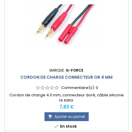
MARQUE:
G-FORCE
CORDON DE CHARGE CONNECTEUR OR 4 MM
Commentaire(s):
0
Cordon de charge 4.0 mm, connecteur doré, câble silicone
14 AWG
Prix
7,83 €
Ajouter au panier


En stock