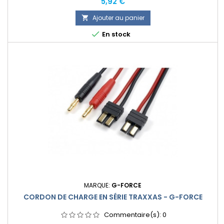
Prix
5,92 €
Ajouter au panier


En stock
MARQUE:
G-FORCE
CORDON DE CHARGE EN SÉRIE TRAXXAS - G-FORCE
Commentaire(s):
0