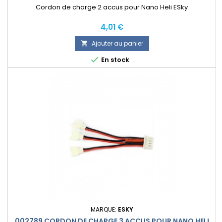
Cordon de charge 2 accus pour Nano Heli ESky
Prix
4,01 €
Ajouter au panier


En stock
MARQUE:
ESKY
002789 CORDON DE CHARGE 3 ACCUS POUR NANO HELI