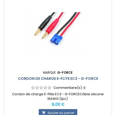
MARQUE:
G-FORCE
CORDON DE CHARGE E-FLITE EC3 - G-FORCE
Commentaire(s):
0
Cordon de charge E-Flite EC3 - G-FORCECâble silicone
16AWG (1pc)
Prix
9,00 €
Ajouter au panier
