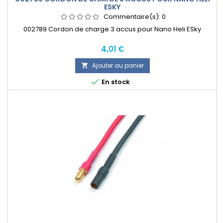
ESKY
Commentaire(s):
0
002789 Cordon de charge 3 accus pour Nano Heli ESky
Prix
4,01 €
Ajouter au panier


En stock