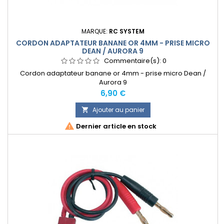
MARQUE:
RC SYSTEM
CORDON ADAPTATEUR BANANE OR 4MM - PRISE MICRO
DEAN / AURORA 9
Commentaire(s):
0
Cordon adaptateur banane or 4mm - prise micro Dean /
Aurora 9
Prix
6,90 €
Ajouter au panier


Dernier article en stock