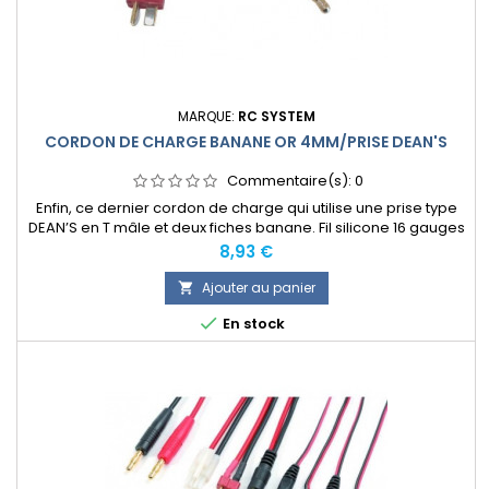
MARQUE:
RC SYSTEM
CORDON DE CHARGE BANANE OR 4MM/PRISE DEAN'S
Commentaire(s):
0
Enfin, ce dernier cordon de charge qui utilise une prise type
DEAN’S en T mâle et deux fiches banane. Fil silicone 16 gauges
de 40cm de long. Se branche sur les chargeurs (vendus
Prix
8,93 €
séparément) avec sorties prises banane femelles.
Ajouter au panier


En stock