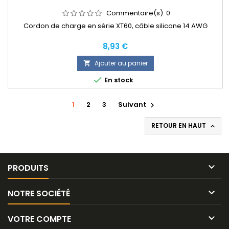
Commentaire(s):
0
Cordon de charge en série XT60, câble silicone 14 AWG
Prix
8,93 €
Ajouter au panier


En stock
1
2
3
Suivant

RETOUR EN HAUT


PRODUITS

NOTRE SOCIÉTÉ

VOTRE COMPTE