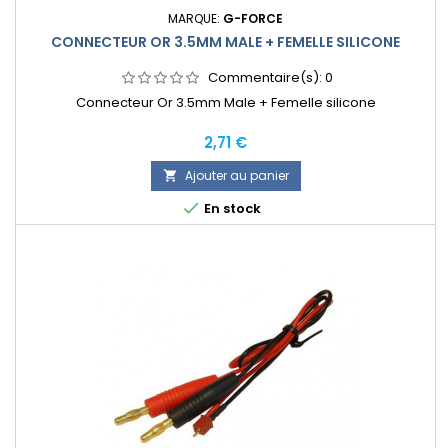
MARQUE:
G-FORCE
CONNECTEUR OR 3.5MM MALE + FEMELLE SILICONE
Commentaire(s):
0
Connecteur Or 3.5mm Male + Femelle silicone
Prix
2,71 €
Ajouter au panier


En stock