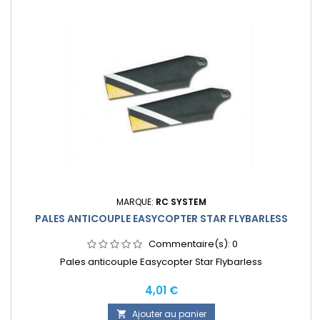
MARQUE:
RC SYSTEM
PALES ANTICOUPLE EASYCOPTER STAR FLYBARLESS
Commentaire(s):
0
Pales anticouple Easycopter Star Flybarless
Prix
4,01 €
Ajouter au panier
