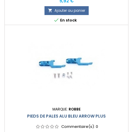
Prix
5,92 €
Ajouter au panier


En stock
MARQUE:
ROBBE
PIEDS DE PALES ALU BLEU ARROW PLUS
Commentaire(s):
0