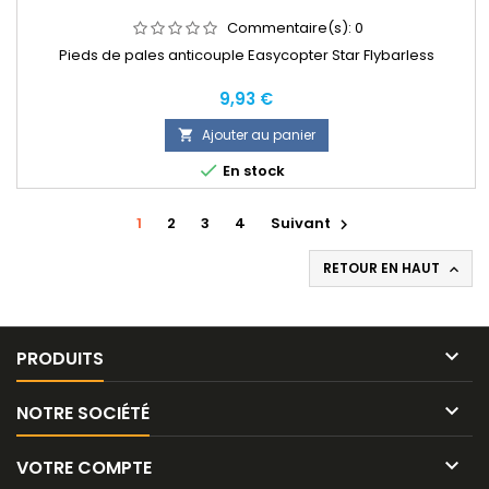
Commentaire(s):
0
Pieds de pales anticouple Easycopter Star Flybarless
Prix
9,93 €
Ajouter au panier


En stock
1
2
3
4
Suivant

RETOUR EN HAUT


PRODUITS

NOTRE SOCIÉTÉ

VOTRE COMPTE