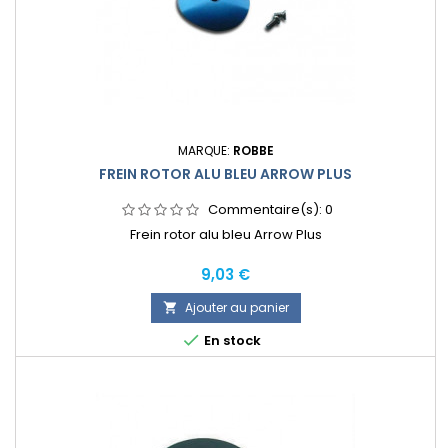
MARQUE:
ROBBE
FREIN ROTOR ALU BLEU ARROW PLUS
Commentaire(s):
0
Frein rotor alu bleu Arrow Plus
Prix
9,03 €
Ajouter au panier


En stock