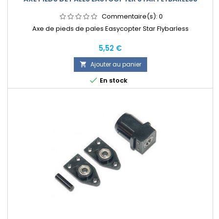
Commentaire(s):
0
Axe de pieds de pales Easycopter Star Flybarless
Prix
5,52 €
Ajouter au panier


En stock