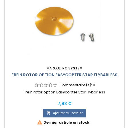
MARQUE:
RC SYSTEM
FREIN ROTOR OPTION EASYCOPTER STAR FLYBARLESS
Commentaire(s):
0
Frein rotor option Easycopter Star Flybarless
Prix
7,93 €
Ajouter au panier


Dernier article en stock