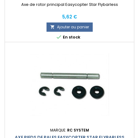
Axe de rotor principal Easycopter Star Flybarless
Prix
5,62 €
Ajouter au panier


En stock
MARQUE:
RC SYSTEM
AXE PIEDS DE PALES EASYCOPTER STAR FLYBARLESS