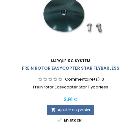
MARQUE:
RC SYSTEM
FREIN ROTOR EASYCOPTER STAR FLYBARLESS
Commentaire(s):
0
Frein rotor Easycopter Star Flybarless
Prix
3,91 €
Ajouter au panier


En stock