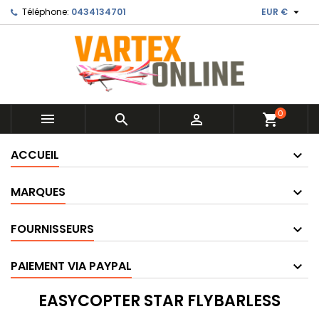

Téléphone:
0434134701
EUR €
0



shopping_cart
ACCUEIL
MARQUES
FOURNISSEURS
PAIEMENT VIA PAYPAL
EASYCOPTER STAR FLYBARLESS