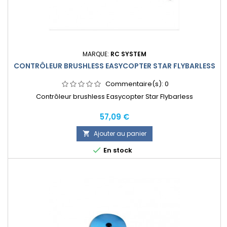
MARQUE:
RC SYSTEM
CONTRÔLEUR BRUSHLESS EASYCOPTER STAR FLYBARLESS
Commentaire(s):
0
Contrôleur brushless Easycopter Star Flybarless
Prix
57,09 €
Ajouter au panier


En stock