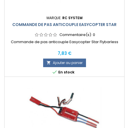
MARQUE:
RC SYSTEM
COMMANDE DE PAS ANTICOUPLE EASYCOPTER STAR
Commentaire(s):
0
Commande de pas anticouple Easycopter Star Flybarless
Prix
7,83 €
Ajouter au panier


En stock