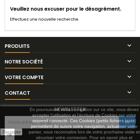
Veuillez nous excuser pour le désagrément.
Effectuez une nouvelle recherche

PRODUITS

NOTRE SOCIÉTÉ

VOTRE COMPTE

CONTACT
NEWSLETTER
En poursuivant votre navigation sur ce site, vous devez
accepter l’utilisation et l'écriture de Cookies sur votre
appareil connecté. Ces Cookies (petits fichiers texte)
permettent de suivre votre navigation, actualiser votre
J'accepte
panier, vous reconnaitre lors de votre prochaine visite et
sécuriser votre connexion. Pour en savoir plus et