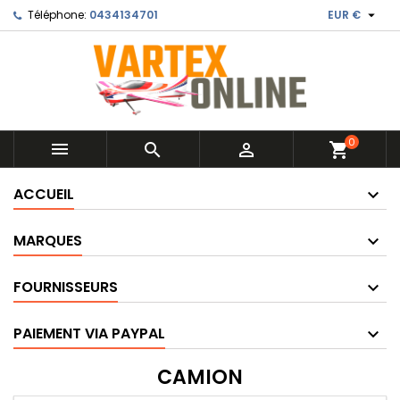

Téléphone:
0434134701
EUR €
0



shopping_cart
ACCUEIL
MARQUES
FOURNISSEURS
PAIEMENT VIA PAYPAL
CAMION