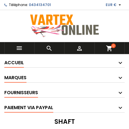

Téléphone:
0434134701
EUR €
0



shopping_cart
ACCUEIL
MARQUES
FOURNISSEURS
PAIEMENT VIA PAYPAL
SHAFT