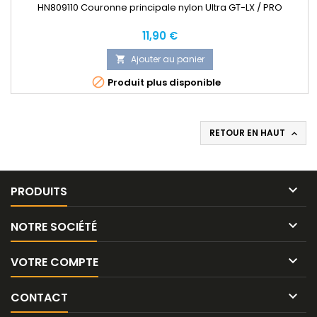
HN809110 Couronne principale nylon Ultra GT-LX / PRO
Prix
11,90 €
Ajouter au panier


Produit plus disponible
RETOUR EN HAUT


PRODUITS

NOTRE SOCIÉTÉ

VOTRE COMPTE

CONTACT