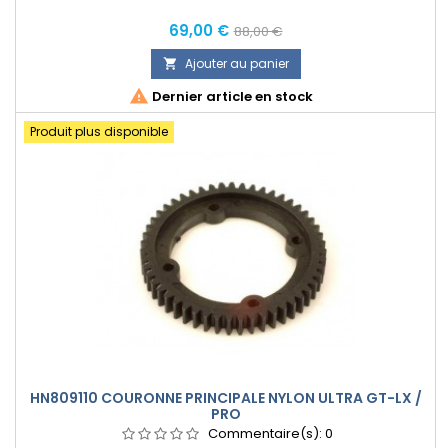
Prix
Prix
69,00 €
88,00 €
normal
Ajouter au panier


Dernier article en stock
Produit plus disponible
HN809110 COURONNE PRINCIPALE NYLON ULTRA GT-LX /
PRO
Commentaire(s):
0