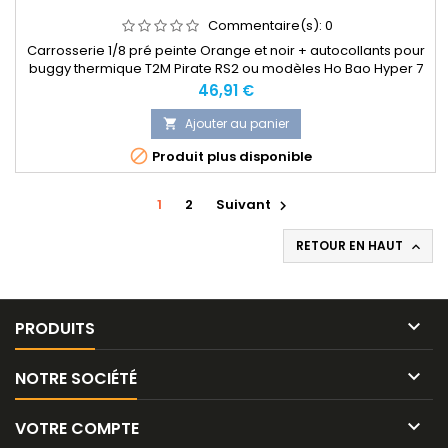
Commentaire(s):
0
Carrosserie 1/8 pré peinte Orange et noir + autocollants pour
buggy thermique T2M Pirate RS2 ou modèles Ho Bao Hyper 7
et 8.
Prix
46,91 €
Ajouter au panier


Produit plus disponible
1
2
Suivant

RETOUR EN HAUT


PRODUITS

NOTRE SOCIÉTÉ

VOTRE COMPTE