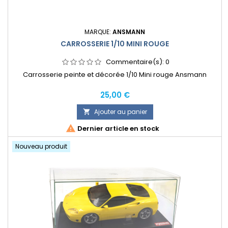
MARQUE:
ANSMANN
CARROSSERIE 1/10 MINI ROUGE
Commentaire(s):
0
Carrosserie peinte et décorée 1/10 Mini rouge Ansmann
Prix
25,00 €
Ajouter au panier


Dernier article en stock
Nouveau produit