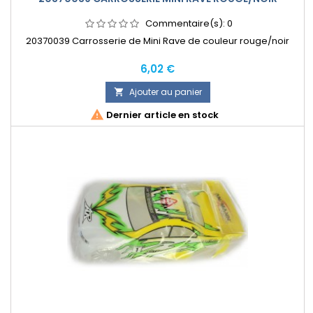
Commentaire(s):
0
20370039 Carrosserie de Mini Rave de couleur rouge/noir
Prix
6,02 €
Ajouter au panier


Dernier article en stock