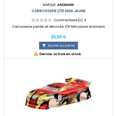
MARQUE:
ANSMANN
CARROSSERIE 1/10 MINI JAUNE
Commentaire(s):
0
Carrosserie peinte et décorée 1/10 Mini jaune Ansmann
Prix
25,00 €
Ajouter au panier


Dernier article en stock