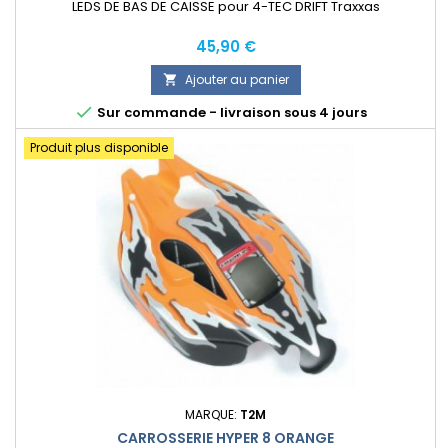
LEDS DE BAS DE CAISSE pour 4-TEC DRIFT Traxxas
Prix
45,90 €
Ajouter au panier


Sur commande - livraison sous 4 jours
Produit plus disponible
MARQUE:
T2M
CARROSSERIE HYPER 8 ORANGE