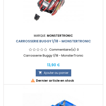
MARQUE:
MONSTERTRONIC
CARROSSERIE BUGGY 1/18 - MONSTERTRONIC
Commentaire(s):
0
Carrosserie Buggy 1/18 - MonsterTronic
Prix
13,90 €
Ajouter au panier


Dernier article en stock