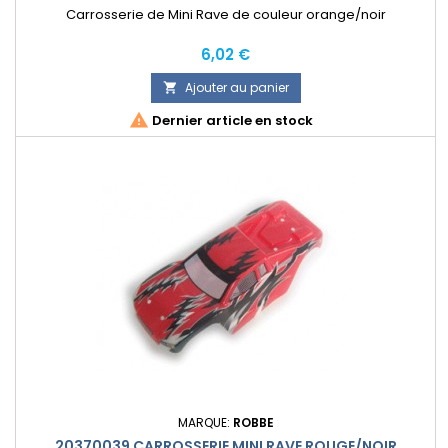
Carrosserie de Mini Rave de couleur orange/noir
Prix
6,02 €
Ajouter au panier


Dernier article en stock
MARQUE:
ROBBE
20370039 CARROSSERIE MINI RAVE ROUGE/NOIR