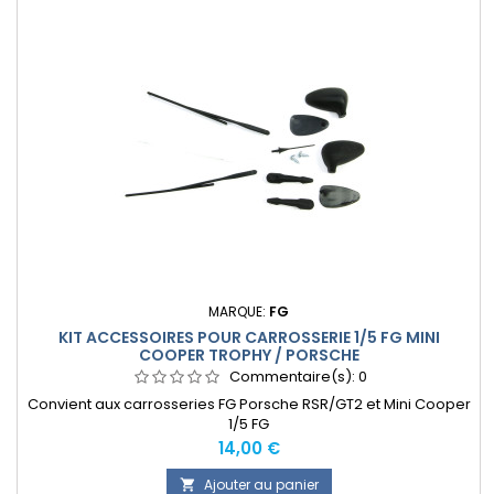
MARQUE:
FG
KIT ACCESSOIRES POUR CARROSSERIE 1/5 FG MINI
COOPER TROPHY / PORSCHE
Commentaire(s):
0
Convient aux carrosseries FG Porsche RSR/GT2 et Mini Cooper
1/5 FG
Prix
14,00 €
Ajouter au panier
