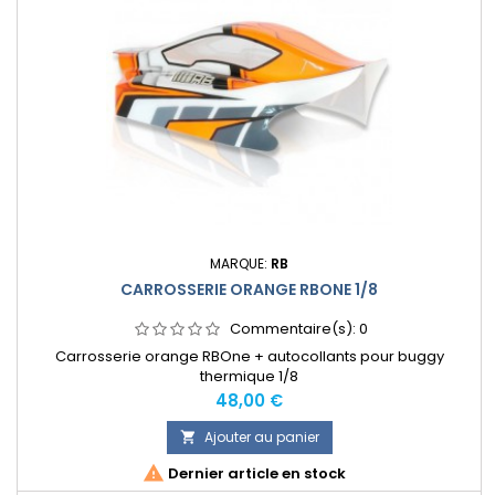
MARQUE:
RB
CARROSSERIE ORANGE RBONE 1/8
Commentaire(s):
0
Carrosserie orange RBOne + autocollants pour buggy
thermique 1/8
Prix
48,00 €
Ajouter au panier


Dernier article en stock