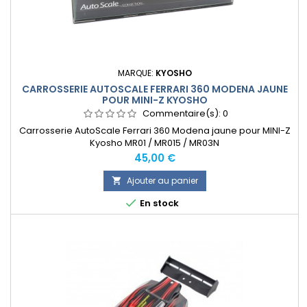
MARQUE:
KYOSHO
CARROSSERIE AUTOSCALE FERRARI 360 MODENA JAUNE
POUR MINI-Z KYOSHO
Commentaire(s):
0
Carrosserie AutoScale Ferrari 360 Modena jaune pour MINI-Z
Kyosho MR01 / MR015 / MR03N
Prix
45,00 €
Ajouter au panier


En stock