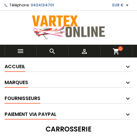

Téléphone:
0434134701
EUR €
0



shopping_cart
ACCUEIL
MARQUES
FOURNISSEURS
PAIEMENT VIA PAYPAL
CARROSSERIE