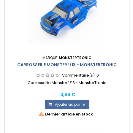
MARQUE:
MONSTERTRONIC
CARROSSERIE MONSTER 1/18 - MONSTERTRONIC
Commentaire(s):
0
Carrosserie Monster 1/18 - MonsterTronic
Prix
13,99 €
Ajouter au panier


Dernier article en stock