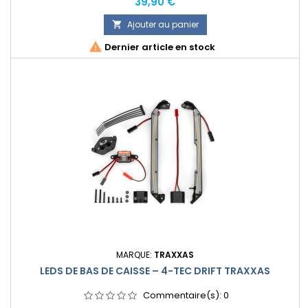
Prix
39,90 €
Ajouter au panier


Dernier article en stock
MARQUE:
TRAXXAS
LEDS DE BAS DE CAISSE – 4-TEC DRIFT TRAXXAS
Commentaire(s):
0