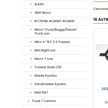
SLASH
Carrosse
XB10 Ninco
16 AUT
RC701GR-RC808T-RC909T
Micro-Truck/Buggy/Desert
Truck Losi
Nitro 4-TEC 3.3 Traxxas
Mini 8ight Losi
Micro-T Losi
Traxxas Slash 1/10
Mantis Kyosho
Sandmaster Kyosho
203
MAD RAT
Truck / Camion
C