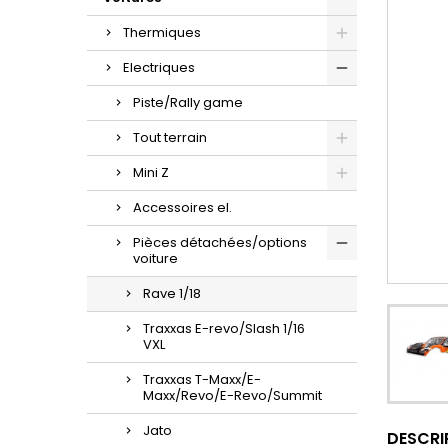
Thermiques
Electriques
Piste/Rally game
Tout terrain
Mini Z
Accessoires el.
Pièces détachées/options
voiture
Rave 1/18
Traxxas E-revo/Slash 1/16
VXL
Traxxas T-Maxx/E-
Maxx/Revo/E-Revo/Summit
Jato
DESCRI