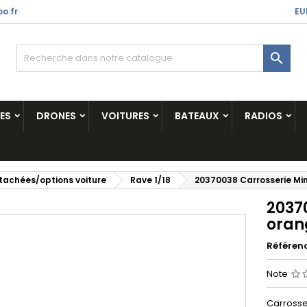
o.fr
EU

ES
DRONES
VOITURES
BATEAUX
RADIOS
tachées/options voiture
Rave 1/18
20370038 Carrosserie Min
2037
oran
Référen
Note
Carrosse