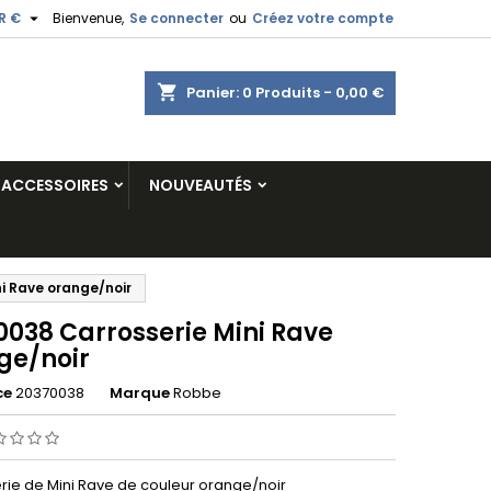

R €
Bienvenue,
Se connecter
ou
Créez votre compte
shopping_cart
Panier:
0
Produits - 0,00 €
ACCESSOIRES
NOUVEAUTÉS
i Rave orange/noir
0038 Carrosserie Mini Rave
ge/noir
ce
20370038
Marque
Robbe
rie de Mini Rave de couleur orange/noir