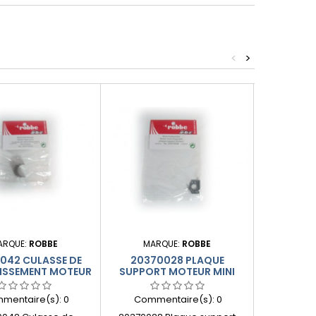
<
>
Produit plus
ARQUE:
ROBBE
MARQUE:
ROBBE
MAR
042 CULASSE DE
20370028 PLAQUE
203700
ISSEMENT MOTEUR
SUPPORT MOTEUR MINI
PIGNON 
MINI RAVE
RAVE
C
mentaire(s):
0
Commentaire(s):
0
Comme