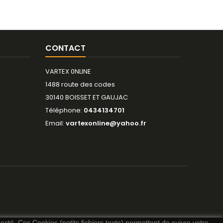
CONTACT
VARTEX 0NLINE
1488 route des codes
30140 BOISSET ET GAUJAC
Téléphone:
0434134701
Email:
vartexonline@yahoo.fr
necté. Ces Cookies (petits fichiers texte) permettent de suivre votre