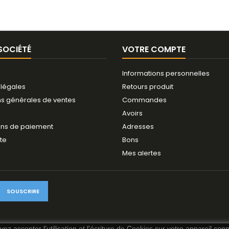
SOCIÉTÉ
VOTRE COMPTE
Informations personnelles
 légales
Retours produit
ns générales de ventes
Commandes
Avoirs
ns de paiement
Adresses
ite
Bons
Mes alertes
ez accepter l’utilisation et l'écriture de Cookies sur votre appareil con