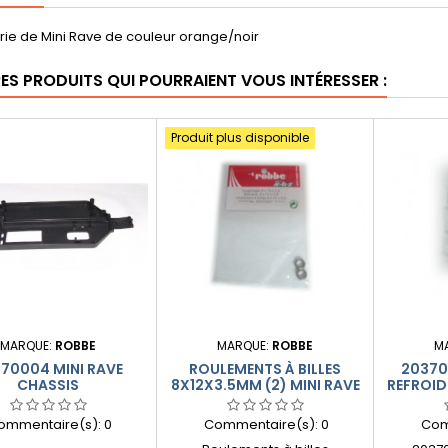
rie de Mini Rave de couleur orange/noir
RES PRODUITS QUI POURRAIENT VOUS INTÉRESSER :
Produit plus disponible
MARQUE:
ROBBE
MARQUE:
ROBBE
M
70004 MINI RAVE
ROULEMENTS À BILLES
20370
CHASSIS
8X12X3.5MM (2) MINI RAVE
REFROID
ommentaire(s):
0
Commentaire(s):
0
Com