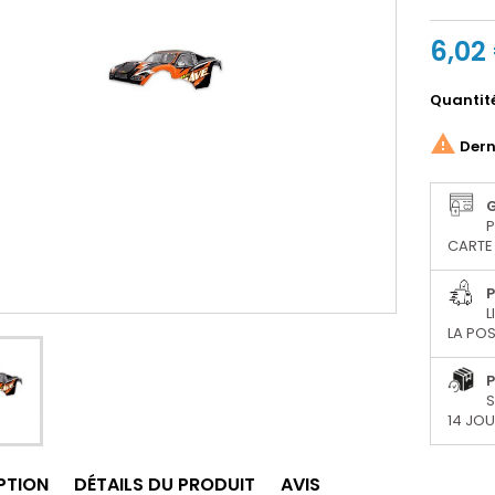
6,02
Quantit

Derni
P
CARTE 
P
L
LA POS
P
S
14 JO
PTION
DÉTAILS DU PRODUIT
AVIS