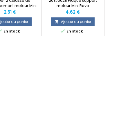
0042 Culasse de
20370028 Plaque support
ssement moteur Mini
moteur Mini Rave
Rave
Prix
Prix
2,51 €
4,62 €
jouter au panier
Ajouter au panier
Ajo





En stock
En stock
Produit