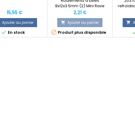
Roulements à billes
2037
8x12x3.5mm (2) Mini Rave
refroidi
Prix
Prix
15,55 €
2,21 €
Ajouter au panier
Ajouter au panier
A




En stock
Produit plus disponible