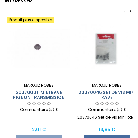
INTÉRESSER :
<
>
Produit plus disponible
MARQUE:
ROBBE
MARQUE:
ROBBE
203700011 MINI RAVE
20370046 SET DE VIS MINI
PIGNON TRANSMISSION
RAVE
CONIQUE
Commentaire(s):
0
Commentaire(s):
0
20370046 Set de vis Mini Rave
Prix
Prix
2,01 €
13,95 €