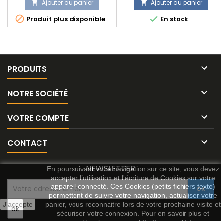
Ajouter au panier
Ajouter au panier




Produit plus disponible
En stock

PRODUITS

NOTRE SOCIÉTÉ

VOTRE COMPTE

CONTACT
NEWSLETTER
En poursuivant votre navigation sur ce site, vous devez
accepter l’utilisation et l'écriture de Cookies sur votre
appareil connecté. Ces Cookies (petits fichiers texte)
permettent de suivre votre navigation, actualiser votre
J'accepte
panier, vous reconnaitre lors de votre prochaine visite et
sécuriser votre connexion. Pour en savoir plus et