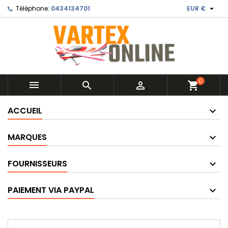

Téléphone:
0434134701
EUR €
0



shopping_cart
ACCUEIL
MARQUES
FOURNISSEURS
PAIEMENT VIA PAYPAL