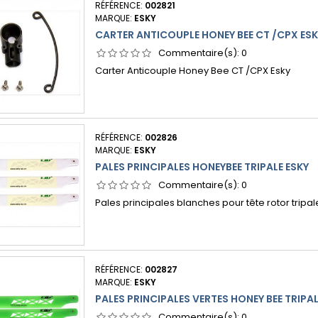
RÉFÉRENCE:
002821
MARQUE:
ESKY
CARTER ANTICOUPLE HONEY BEE CT /CPX ESK
Commentaire(s):
0
Carter Anticouple Honey Bee CT /CPX Esky
RÉFÉRENCE:
002826
MARQUE:
ESKY
PALES PRINCIPALES HONEYBEE TRIPALE ESKY
Commentaire(s):
0
Pales principales blanches pour tête rotor trip
RÉFÉRENCE:
002827
MARQUE:
ESKY
PALES PRINCIPALES VERTES HONEY BEE TRIPA
Commentaire(s):
0