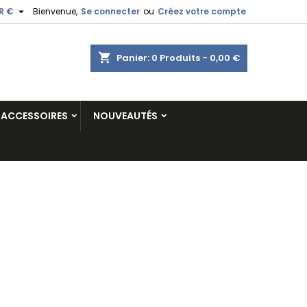

R €
Bienvenue,
Se connecter
ou
Créez votre compte
shopping_cart
Panier:
0
Produits - 0,00 €
ACCESSOIRES
NOUVEAUTÉS