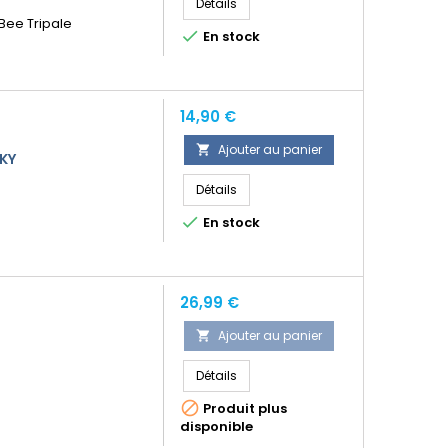
Détails
 Bee Tripale

En stock
Prix
14,90 €
Ajouter au panier

SKY
Détails

En stock
Prix
26,99 €
Ajouter au panier

Détails

Produit plus
disponible