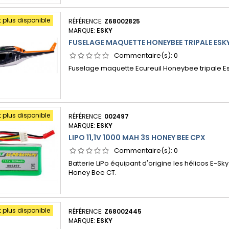
t plus disponible
RÉFÉRENCE:
Z68002825
MARQUE:
ESKY
FUSELAGE MAQUETTE HONEYBEE TRIPALE ESK
Commentaire(s):
0
Fuselage maquette Ecureuil Honeybee tripale E
t plus disponible
RÉFÉRENCE:
002497
MARQUE:
ESKY
LIPO 11,1V 1000 MAH 3S HONEY BEE CPX
Commentaire(s):
0
Batterie LiPo équipant d'origine les hélicos E-S
Honey Bee CT.
t plus disponible
RÉFÉRENCE:
Z68002445
MARQUE:
ESKY