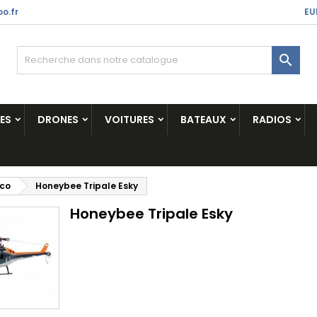
o.fr
EU

ES
DRONES
VOITURES
BATEAUX
RADIOS
ico
Honeybee Tripale Esky
Honeybee Tripale Esky