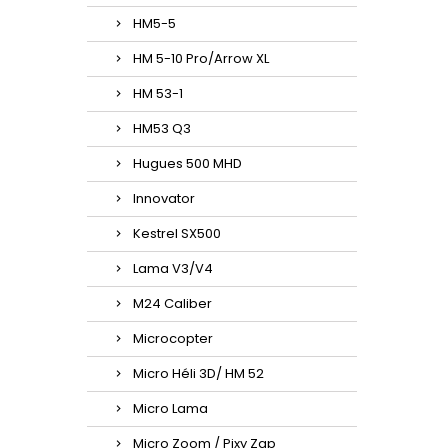
HM5-5
HM 5-10 Pro/Arrow XL
HM 53-1
HM53 Q3
Hugues 500 MHD
Innovator
Kestrel SX500
Lama V3/V4
M24 Caliber
Microcopter
Micro Héli 3D/ HM 52
Micro Lama
Micro Zoom / Pixy Zap