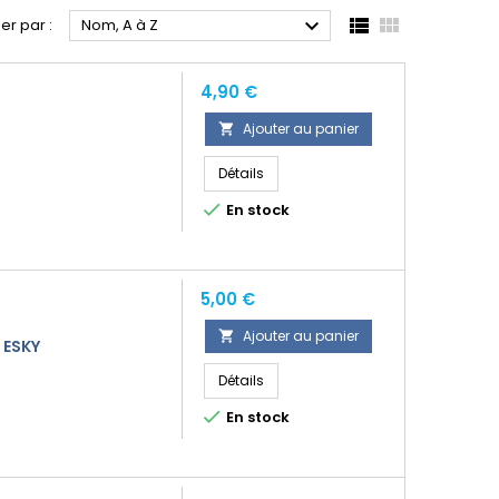



ier par :
Nom, A à Z
Prix
4,90 €
Ajouter au panier

Détails

En stock
Prix
5,00 €
Ajouter au panier

 ESKY
Détails

En stock