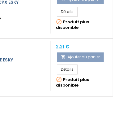
CPX ESKY
Détails
y

Produit plus
disponible
Prix
2,21 €
Ajouter au panier

E ESKY
Détails

Produit plus
disponible