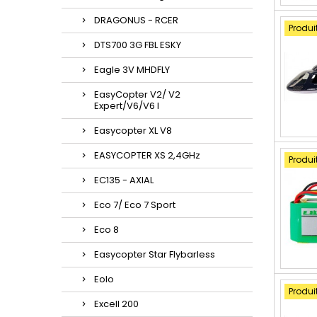
DRAGONUS - RCER
Produi
DTS700 3G FBL ESKY
Eagle 3V MHDFLY
EasyCopter V2/ V2
Expert/V6/V6 l
Easycopter XL V8
EASYCOPTER XS 2,4GHz
Produi
EC135 - AXIAL
Eco 7/ Eco 7 Sport
Eco 8
Easycopter Star Flybarless
Eolo
Produi
Excell 200