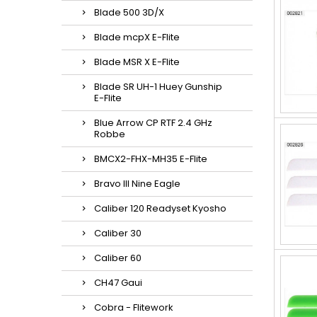
Blade 500 3D/X
Blade mcpX E-Flite
Blade MSR X E-Flite
Blade SR UH-1 Huey Gunship
E-Flite
Blue Arrow CP RTF 2.4 GHz
Robbe
BMCX2-FHX-MH35 E-Flite
Bravo III Nine Eagle
Caliber 120 Readyset Kyosho
Caliber 30
Caliber 60
CH47 Gaui
Cobra - Flitework