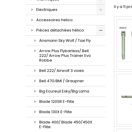
Il y a 11 p
Electriques
Accessoires helico
Pièces détachées hélico
Ansmann Sky Wolf / Taxi Fly
Arrow Plus Flybarless/ Bell
222/ Arrow Plus Trainer Evo
Robbe
Bell 222/ Airwolf 3 voies
Bell 47G BMI / Graupner
Big Ecureuil Esky/Big Lama
Blade 120SR E-Flite
Blade 130X E-Flite
Blade 400/ Blade 450/450X
E-Flite