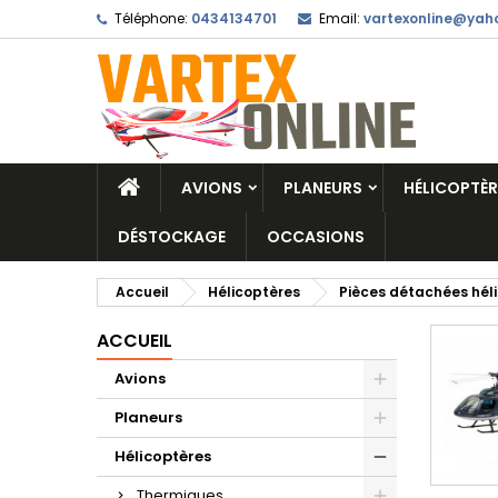
Téléphone:
0434134701
Email:
vartexonline@yaho
AVIONS
PLANEURS
HÉLICOPTÈR
DÉSTOCKAGE
OCCASIONS
Accueil
Hélicoptères
Pièces détachées hél
ACCUEIL
Avions
Planeurs
Hélicoptères
Thermiques