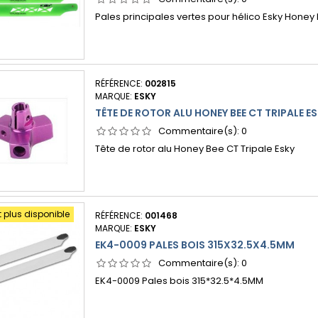
Pales principales vertes pour hélico Esky Honey
RÉFÉRENCE:
002815
MARQUE:
ESKY
TÊTE DE ROTOR ALU HONEY BEE CT TRIPALE E
Commentaire(s):
0
Tête de rotor alu Honey Bee CT Tripale Esky
t plus disponible
RÉFÉRENCE:
001468
MARQUE:
ESKY
EK4-0009 PALES BOIS 315X32.5X4.5MM
Commentaire(s):
0
EK4-0009 Pales bois 315*32.5*4.5MM