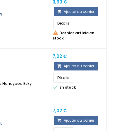
Prix
3,90 €
Ajouter au panier

Y
Détails

Dernier article en
stock
Prix
7,02 €
Ajouter au panier

Détails
ale Honeybee Esky

En stock
Prix
7,02 €
Ajouter au panier

LE