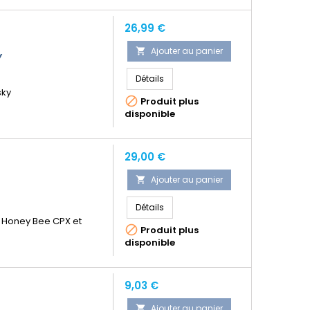
Prix
26,99 €
Ajouter au panier

Y
Détails
sky

Produit plus
disponible
Prix
29,00 €
Ajouter au panier

Détails
ky Honey Bee CPX et

Produit plus
disponible
Prix
9,03 €
Ajouter au panier
