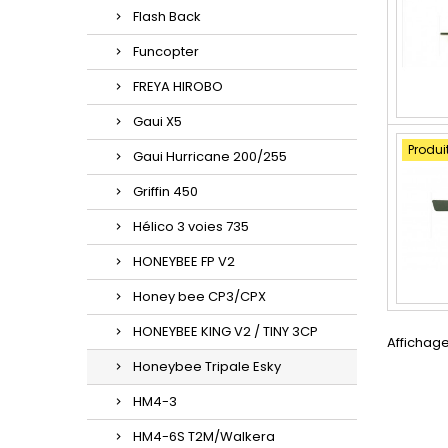
Flash Back
Funcopter
FREYA HIROBO
Gaui X5
Produi
Gaui Hurricane 200/255
Griffin 450
Hélico 3 voies 735
HONEYBEE FP V2
Honey bee CP3/CPX
HONEYBEE KING V2 / TINY 3CP
Affichage 
Honeybee Tripale Esky
HM4-3
HM4-6S T2M/Walkera