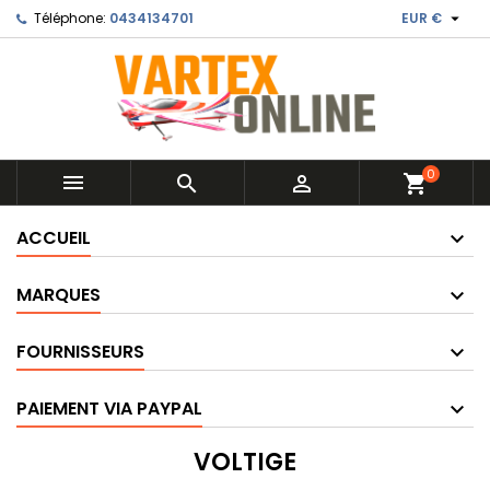

Téléphone:
0434134701
EUR €
0



shopping_cart
ACCUEIL
MARQUES
FOURNISSEURS
PAIEMENT VIA PAYPAL
VOLTIGE