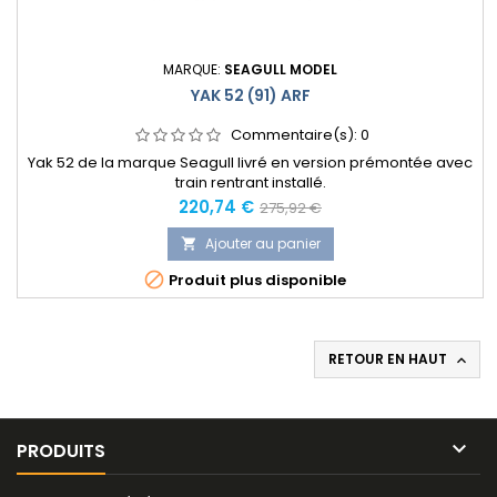
MARQUE:
SEAGULL MODEL
YAK 52 (91) ARF
Commentaire(s):
0
Yak 52 de la marque Seagull livré en version prémontée avec
train rentrant installé.
Prix
Prix
220,74 €
275,92 €
normal
Ajouter au panier


Produit plus disponible
RETOUR EN HAUT


PRODUITS