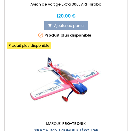
Avion de voltige Extra 300L ARF Hirobo
Prix
120,00 €
Ajouter au panier


Produit plus disponible
Produit plus disponible
MARQUE:
PRO-TRONIK
SBACH 342 1.40M BLEU/ROUGE