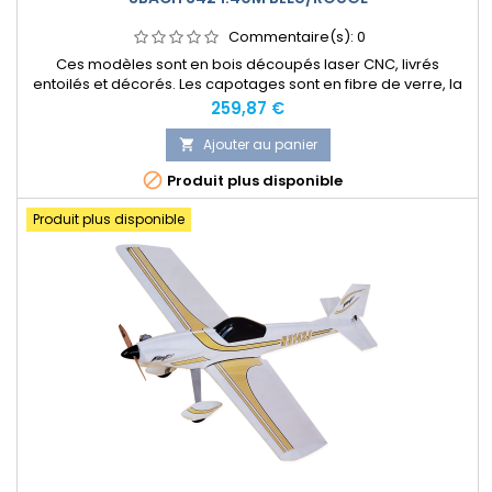
Commentaire(s):
0
Ces modèles sont en bois découpés laser CNC, livrés
entoilés et décorés. Les capotages sont en fibre de verre, la
motorisation est électrique ou thermique au choix.
Prix
259,87 €
Ajouter au panier


Produit plus disponible
Produit plus disponible