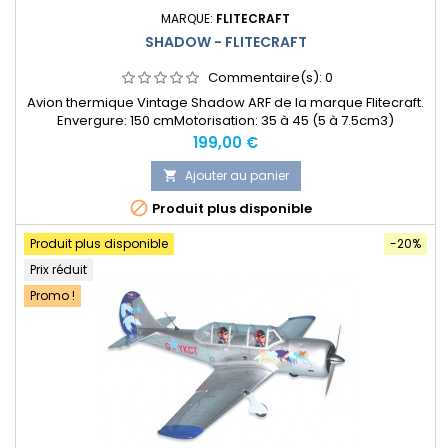
MARQUE:
FLITECRAFT
SHADOW - FLITECRAFT
Commentaire(s):
0
Avion thermique Vintage Shadow ARF de la marque Flitecraft.
Envergure: 150 cmMotorisation: 35 à 45 (5 à 7.5cm3)
Prix
199,00 €
Ajouter au panier


Produit plus disponible
Produit plus disponible
-20%
Prix réduit
Promo !