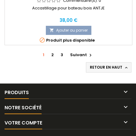
Commentaire(s):
0
Accastillage pour bateau bois ANTJE
Prix
38,00 €
Ajouter au panier


Produit plus disponible
1
2
3
Suivant

RETOUR EN HAUT


PRODUITS

NOTRE SOCIÉTÉ

VOTRE COMPTE