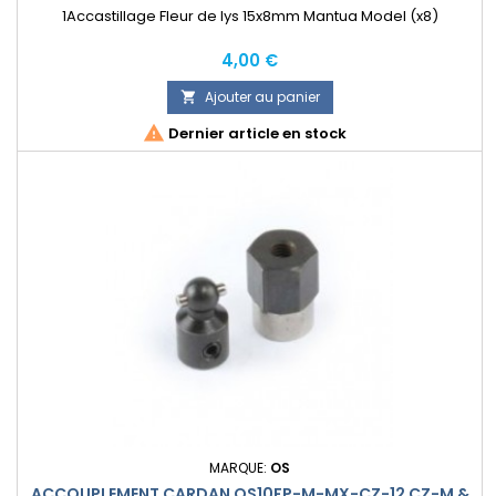
1Accastillage Fleur de lys 15x8mm Mantua Model (x8)
Prix
4,00 €
Ajouter au panier


Dernier article en stock
MARQUE:
OS
ACCOUPLEMENT CARDAN OS10FP-M-MX-CZ-12 CZ-M &