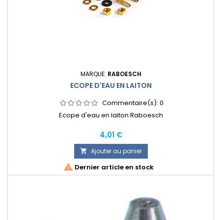
MARQUE:
RABOESCH
ECOPE D'EAU EN LAITON
Commentaire(s):
0
Ecope d'eau en laiton Raboesch
Prix
4,01 €
Ajouter au panier


Dernier article en stock