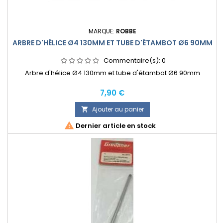
MARQUE:
ROBBE
ARBRE D'HÉLICE Ø4 130MM ET TUBE D'ÉTAMBOT Ø6 90MM
Commentaire(s):
0
Arbre d'hélice Ø4 130mm et tube d'étambot Ø6 90mm
Prix
7,90 €
Ajouter au panier


Dernier article en stock