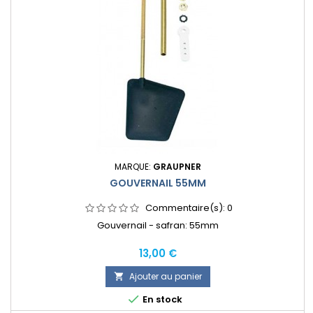
MARQUE:
GRAUPNER
GOUVERNAIL 55MM
Commentaire(s):
0
Gouvernail - safran: 55mm
Prix
13,00 €
Ajouter au panier


En stock