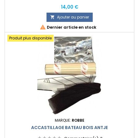
Prix
14,00 €
Ajouter au panier


Dernier article en stock
Produit plus disponible
MARQUE:
ROBBE
ACCASTILLAGE BATEAU BOIS ANTJE