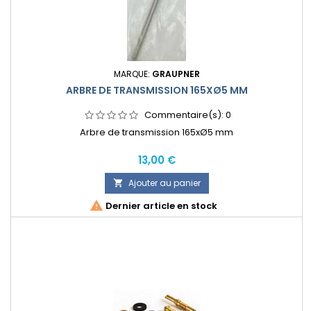
MARQUE:
GRAUPNER
ARBRE DE TRANSMISSION 165XØ5 MM
Commentaire(s):
0
Arbre de transmission 165xØ5 mm
Prix
13,00 €
Ajouter au panier


Dernier article en stock