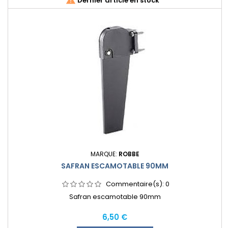

Dernier article en stock
MARQUE:
ROBBE
SAFRAN ESCAMOTABLE 90MM
Commentaire(s):
0
Safran escamotable 90mm
Prix
6,50 €