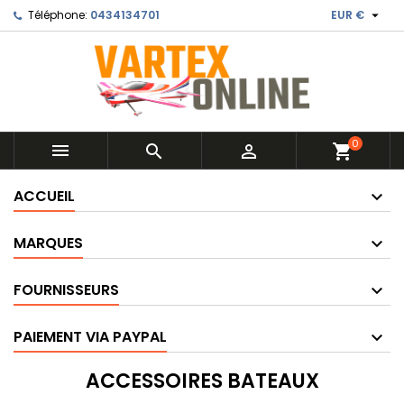

Téléphone:
0434134701
EUR €
0



shopping_cart
ACCUEIL
MARQUES
FOURNISSEURS
PAIEMENT VIA PAYPAL
ACCESSOIRES BATEAUX