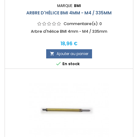
MARQUE:
BMI
ARBRE D'HÉLICE BMI 4MM - M4 / 335MM
Commentaire(s):
0
Arbre d'hélice BMI 4mm - M4 / 335mm
Prix
18,96 €
Ajouter au panier


En stock