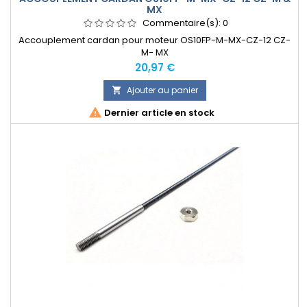
MX
Commentaire(s):
0
Accouplement cardan pour moteur OS10FP-M-MX-CZ-12 CZ-
M- MX
Prix
20,97 €
Ajouter au panier


Dernier article en stock