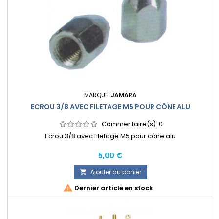
MARQUE:
JAMARA
ECROU 3/8 AVEC FILETAGE M5 POUR CÔNE ALU
Commentaire(s):
0
Ecrou 3/8 avec filetage M5 pour cône alu
Prix
5,00 €
Ajouter au panier


Dernier article en stock