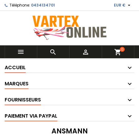

Téléphone:
0434134701
EUR €
0



shopping_cart
ACCUEIL
MARQUES
FOURNISSEURS
PAIEMENT VIA PAYPAL
ANSMANN