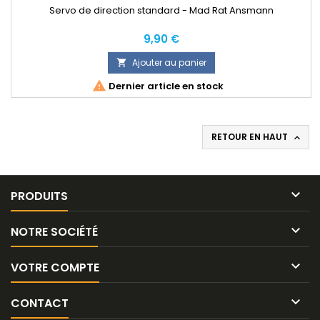
Servo de direction standard - Mad Rat Ansmann
Prix
9,90 €
Ajouter au panier


Dernier article en stock
RETOUR EN HAUT


PRODUITS

NOTRE SOCIÉTÉ

VOTRE COMPTE

CONTACT